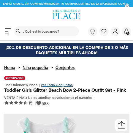
ENVÍO GRATIS. SIN COMPRA MÍNIMA EN TU COMPRA DENTRO DE LA APLICACIÓN CON EL
CÓDIGO
FREESHIP
DESCARGAR AHORA
El siguiente campo de búsqueda filtra las búsquedas
¿Qué
0
estás
buscando?
¡20% DE DESCUENTO ADICIONAL EN LA COMPRA DE 3 O MÁS
PAQUETES MÚLTIPLES AHORA!
>
>
Home
Niña pequeña
Conjuntos
AUTORIZACIÓN
The Children’s Place |
Ver Todo Conjuntos
Toddler Girls Glitter Beach Bow 2-Piece Outfit Set - Pink
VENTA FINAL: No se admiten devoluciones ni cambios.
15
|
588