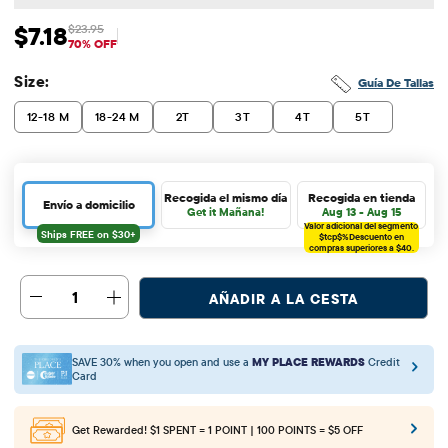
$7.18
$23.95
Precio de venta: $7.18
Precio original: $23.95
70% OFF
Size:
Guía De Tallas
12-18 M
18-24 M
2T
3T
4T
5T
Recogida el mismo día
Recogida en tienda
Envío a domicilio
Get it Mañana!
Aug 13 - Aug 15
Valor adicional del segmento
$tcp$%
Descuento en
compras superiores a $40.
1
AÑADIR A LA CESTA
SAVE 30% when you open and use a
MY PLACE REWARDS
Credit
Card
Get Rewarded!
$1 SPENT = 1 POINT | 100 POINTS = $5 OFF