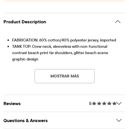
Product Description
FABRICATION: 60% cotton/40% polyester jersey, imported
TANK TOP: Crew neck, sleeveless with non-functional
contrast beach print tie shoulders, glitter beach scene
graphic design
Artículo #: 3060471_1996
SHORTS: Pull-on elasticized waistband, above-knee length,
beach print
MOSTRAR MÁS
FEATURES: Fabric finished for added softness & to reduce
shrinkage
Reviews
5
Questions & Answers