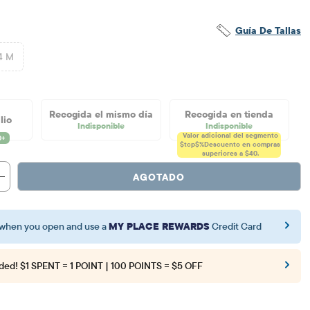
Guía De Tallas
4 M
Recogida el mismo día
Recogida en tienda
lio
Indisponible
Indisponible
Valor adicional del segmento
$tcp$%
Descuento en compras
superiores a $40.
AGOTADO
when you open and use a
MY PLACE REWARDS
Credit Card
ded!
$1 SPENT = 1 POINT | 100 POINTS = $5 OFF