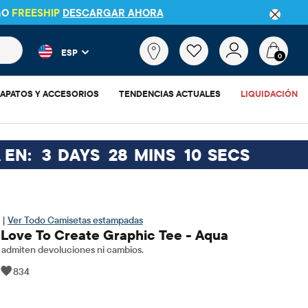
GO
FREESHIP
DESCARGAR AHORA
 más populares y los resultados de productos a medida que escr
¿Qué
ESP
estás
0
buscando?
APATOS Y ACCESORIOS
TENDENCIAS ACTUALES
LIQUIDACIÓN
 EN:
3
DAYS
28
MINS
9
SECS
 |
Ver Todo Camisetas estampadas
s Love To Create Graphic Tee - Aqua
admiten devoluciones ni cambios.
|
834
$3.15
o original: $10.5