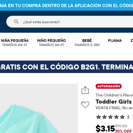
NIMA EN TU COMPRA DENTRO DE LA APLICACIÓN CON EL CÓDI
El siguiente campo de búsqueda filtra las búsquedas
NIÑA PEQUEÑA
NIÑO PEQUEÑO
BEBÉ
PIJAMA
Z
TAMAÑOS 6M-5T
TAMAÑOS 6M-5T
TAMAÑOS 0-18M
GRATIS CON EL CÓDIGO B2G1. TERMINA
AUTORIZACIÓN
The Children’s Place
Toddler Girl
VENTA FINAL: No se 
4
$10.50
$3.15
Precio de venta: 
Preci
70% OFF