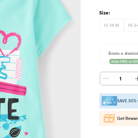
Size:
12-18 M
18-2
Envío a domici
1
SAVE 30% 
Get Rewar