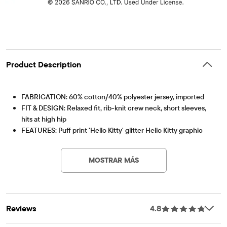
Product Description
FABRICATION: 60% cotton/40% polyester jersey, imported
FIT & DESIGN: Relaxed fit, rib-knit crew neck, short sleeves,
hits at high hip
FEATURES: Puff print 'Hello Kitty' glitter Hello Kitty graphic
Artículo #: 3058912_3247
design, tagless label
MOSTRAR MÁS
Reviews
4.8