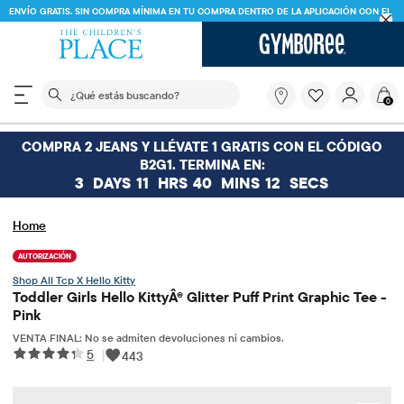
ENVÍO GRATIS. SIN COMPRA MÍNIMA EN TU COMPRA DENTRO DE LA APLICACIÓN CON EL
CÓDIGO
FREESHIP
DESCARGAR AHORA
El siguiente campo de búsqueda filtra las búsquedas
¿Qué
0
estás
buscando?
COMPRA 2 JEANS Y LLÉVATE 1 GRATIS CON EL CÓDIGO
B2G1. TERMINA EN:
3
DAYS
11
HRS
40
MINS
12
SECS
Home
AUTORIZACIÓN
Tcp X Hello Kitty
Toddler Girls Hello KittyÂ® Glitter Puff Print Graphic Tee -
Pink
VENTA FINAL: No se admiten devoluciones ni cambios.
5
|
443