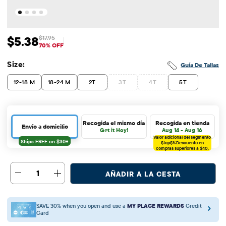
$5.38
$17.95
Precio de venta: $5.38
Precio original: $17.95
70% OFF
Size:
Guía De Tallas
12-18 M
18-24 M
2T
3T
4T
5T
Recogida el mismo día
Recogida en tienda
Envío a domicilio
Get it Hoy!
Aug 14 - Aug 16
Valor adicional del segmento
$tcp$%
Descuento en
compras superiores a $40.
1
AÑADIR A LA CESTA
SAVE 30% when you open and use a
MY PLACE REWARDS
Credit
Card