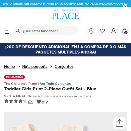
ENVÍO GRATIS. SIN COMPRA MÍNIMA EN TU COMPRA DENTRO DE LA APLICACIÓN CON EL
CÓDIGO
FREESHIP
DESCARGAR AHORA
El siguiente campo de búsqueda filtra las búsquedas
¿Qué
0
estás
buscando?
¡20% DE DESCUENTO ADICIONAL EN LA COMPRA DE 3 O MÁS
PAQUETES MÚLTIPLES AHORA!
>
>
Home
Niña pequeña
Conjuntos
AUTORIZACIÓN
The Children’s Place |
Ver Todo Conjuntos
Toddler Girls Print 2-Piece Outfit Set - Blue
VENTA FINAL: No se admiten devoluciones ni cambios.
63
|
819