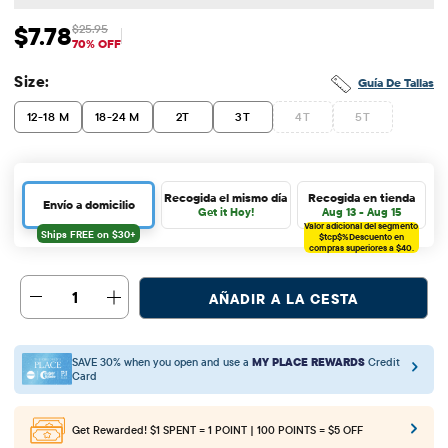
$7.78
$25.95
Precio de venta: $7.78
Precio original: $25.95
70% OFF
Size:
Guía De Tallas
12-18 M
18-24 M
2T
3T
4T
5T
Recogida el mismo día
Recogida en tienda
Envío a domicilio
Get it Hoy!
Aug 13 - Aug 15
Valor adicional del segmento
$tcp$%
Descuento en
compras superiores a $40.
1
AÑADIR A LA CESTA
SAVE 30% when you open and use a
MY PLACE REWARDS
Credit
Card
Get Rewarded!
$1 SPENT = 1 POINT | 100 POINTS = $5 OFF