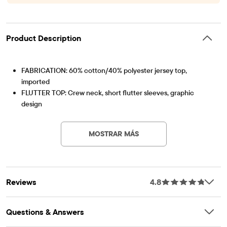
Product Description
FABRICATION: 60% cotton/40% polyester jersey top,
imported
FLUTTER TOP: Crew neck, short flutter sleeves, graphic
design
Artículo #: 3058774_33M2
SKORT: Mid rise, attached shorts, above-knee length, allover
print
MOSTRAR MÁS
FEATURES: Fabric finished for added softness & to reduce
shrinkage
Reviews
4.8
Questions & Answers