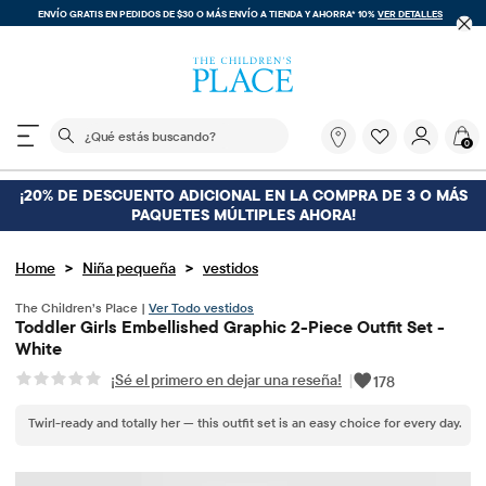
ENVÍO GRATIS EN PEDIDOS DE $30 O MÁS
ENVÍO A TIENDA Y AHORRA* 10%
VER DETALLES
El siguiente campo de búsqueda filtra las búsquedas
¿Qué
0
estás
buscando?
¡20% DE DESCUENTO ADICIONAL EN LA COMPRA DE 3 O MÁS
PAQUETES MÚLTIPLES AHORA!
>
>
Home
Niña pequeña
vestidos
The Children’s Place |
Ver Todo vestidos
Toddler Girls Embellished Graphic 2-Piece Outfit Set -
White
¡Sé el primero en dejar una reseña!
|
178
Twirl-ready and totally her — this outfit set is an easy choice for every day.