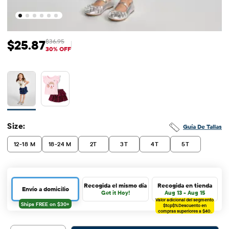
$25.87
$36.95
Precio de venta: $25.87
Precio original: $36.95
30% OFF
Size:
Guía De Tallas
12-18 M
18-24 M
2T
3T
4T
5T
Recogida el mismo día
Recogida en tienda
Envío a domicilio
Get it Hoy!
Aug 13 - Aug 15
Valor adicional del segmento
$tcp$%
Descuento en
compras superiores a $40.