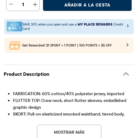
1
AÑADIR A LA CESTA
SAVE 30% when you open and use a
MY PLACE REWARDS
Credit
Card
Get Rewarded!
$1 SPENT = 1 POINT | 100 POINTS = $5 OFF
Product Description
FABRICATION: 60% cotton/40% polyester jersey, imported
FLUTTER TOP: Crew neck, short flutter sleeves, embellished
graphic design
SKORT: Pull-on elasticized smocked waistband, tiered body,
Artículo #: 3062353_322Y
attached shorts, allover bow print
FEATURES: Fabric finished for added softness & to reduce
MOSTRAR MÁS
shrinkage