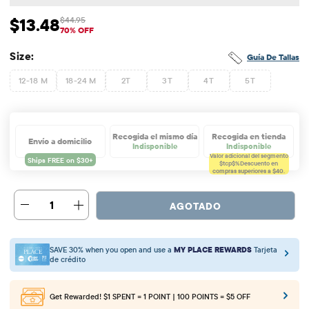
$13.48
$44.95
Precio de venta: $13.48
Precio original: $44.95
70% OFF
Size:
Guía De Tallas
12-18 M
18-24 M
2T
3T
4T
5T
Recogida el mismo día
Recogida en tienda
Envío a domicilio
Indisponible
Indisponible
Valor adicional del segmento
$tcp$%
Descuento en
compras superiores a $40.
1
AGOTADO
SAVE 30% when you open and use a
MY PLACE REWARDS
Tarjeta
de crédito
Get Rewarded!
$1 SPENT = 1 POINT | 100 POINTS = $5 OFF