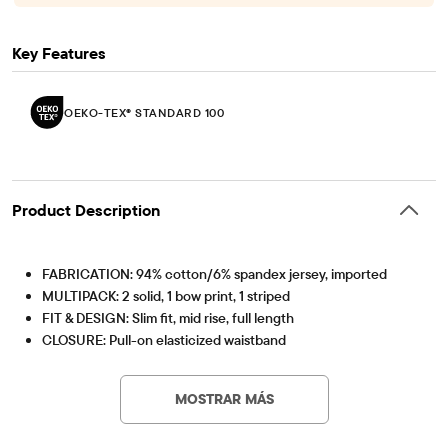
Key Features
OEKO-TEX® STANDARD 100
Product Description
FABRICATION: 94% cotton/6% spandex jersey, imported
MULTIPACK: 2 solid, 1 bow print, 1 striped
FIT & DESIGN: Slim fit, mid rise, full length
CLOSURE: Pull-on elasticized waistband
FEATURES: Fabric finished for added softness & to reduce
OEKO-TEX® STANDARD 100
This product was independently tested for harmful
shrinkage
substances according to the strict global criteria of
MOSTRAR MÁS
OEKO-TEXÂ® STANDARD 100 Certified
OEKO-TEX® STANDARD 100 |
www.oeko-
OEKO-TEXÂ® Certification Number: 17.HET.25077
tex.com/standard100
Artículo #: 3054913_33II