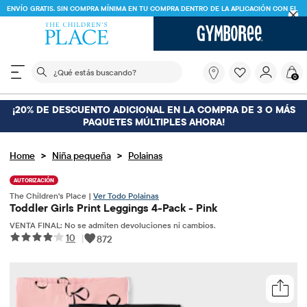
ENVÍO GRATIS. SIN COMPRA MÍNIMA EN TU COMPRA DENTRO DE LA APLICACIÓN CON EL
CÓDIGO
FREESHIP
DESCARGAR AHORA
El siguiente campo de búsqueda filtra las búsquedas
¿Qué
0
estás
buscando?
¡20% DE DESCUENTO ADICIONAL EN LA COMPRA DE 3 O MÁS
PAQUETES MÚLTIPLES AHORA!
>
>
Home
Niña pequeña
Polainas
AUTORIZACIÓN
The Children's Place |
Ver Todo Polainas
Toddler Girls Print Leggings 4-Pack - Pink
VENTA FINAL: No se admiten devoluciones ni cambios.
10
|
872