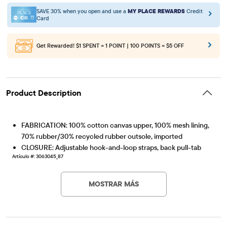
SAVE 30% when you open and use a
MY PLACE REWARDS
Credit
Card
Get Rewarded!
$1 SPENT = 1 POINT | 100 POINTS = $5 OFF
Product Description
FABRICATION: 100% cotton canvas upper, 100% mesh lining,
70% rubber/30% recycled rubber outsole, imported
CLOSURE: Adjustable hook-and-loop straps, back pull-tab
Artículo #: 3063045_87
MOSTRAR MÁS