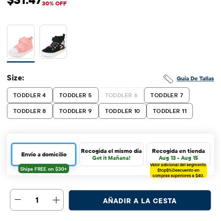
Precio de venta: $31.47
Precio original: $44.95
30% OFF
Size:
Guía De Tallas
TODDLER 4
TODDLER 5
TODDLER 6
TODDLER 7
TODDLER 8
TODDLER 9
TODDLER 10
TODDLER 11
Recogida el mismo día
Recogida en tienda
Envío a domicilio
Get it Mañana!
Aug 13 - Aug 15
Valor adicional del segmento
$tcp$%
Descuento en
compras superiores a $40.
1
AÑADIR A LA CESTA