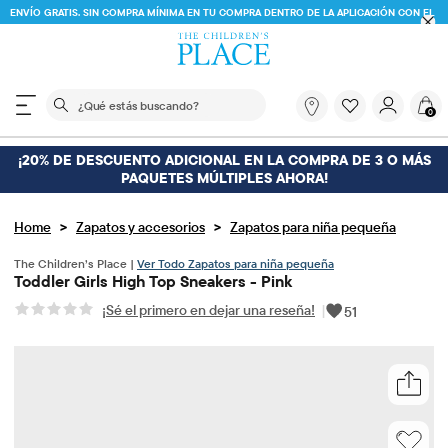
ENVÍO GRATIS. SIN COMPRA MÍNIMA EN TU COMPRA DENTRO DE LA APLICACIÓN CON EL
CÓDIGO
FREESHIP
DESCARGAR AHORA
El siguiente campo de búsqueda filtra las búsquedas
¿Qué
0
estás
buscando?
¡20% DE DESCUENTO ADICIONAL EN LA COMPRA DE 3 O MÁS
PAQUETES MÚLTIPLES AHORA!
>
>
Home
Zapatos y accesorios
Zapatos para niña pequeña
The Children’s Place |
Ver Todo Zapatos para niña pequeña
Toddler Girls High Top Sneakers - Pink
¡Sé el primero en dejar una reseña!
|
51