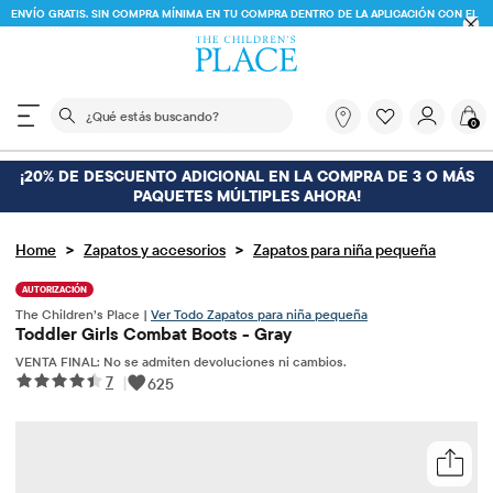
ENVÍO GRATIS. SIN COMPRA MÍNIMA EN TU COMPRA DENTRO DE LA APLICACIÓN CON EL
CÓDIGO
FREESHIP
DESCARGAR AHORA
El siguiente campo de búsqueda filtra las búsquedas
¿Qué
0
estás
buscando?
¡20% DE DESCUENTO ADICIONAL EN LA COMPRA DE 3 O MÁS
PAQUETES MÚLTIPLES AHORA!
>
>
Home
Zapatos y accesorios
Zapatos para niña pequeña
AUTORIZACIÓN
The Children’s Place |
Ver Todo Zapatos para niña pequeña
Toddler Girls Combat Boots - Gray
VENTA FINAL: No se admiten devoluciones ni cambios.
7
|
625