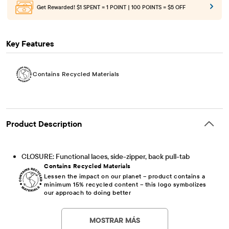
Get Rewarded!
$1 SPENT = 1 POINT | 100 POINTS = $5 OFF
Key Features
Contains Recycled Materials
Product Description
CLOSURE: Functional laces, side-zipper, back pull-tab
Contains Recycled Materials
Lessen the impact on our planet – product contains a
minimum 15% recycled content – this logo symbolizes
our approach to doing better
Artículo #: 3055069_24
MOSTRAR MÁS