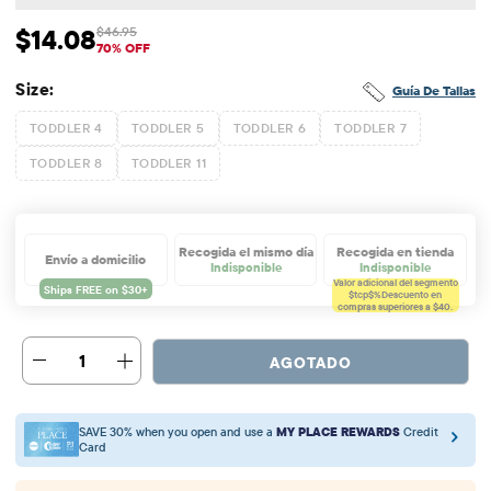
$14.08
$46.95
Precio de venta: $14.08
Precio original: $46.95
70% OFF
Size:
Guía De Tallas
TODDLER 4
TODDLER 5
TODDLER 6
TODDLER 7
TODDLER 8
TODDLER 11
Recogida el mismo día
Recogida en tienda
Envío a domicilio
Indisponible
Indisponible
Valor adicional del segmento
$tcp$%
Descuento en
compras superiores a $40.
1
AGOTADO
SAVE 30% when you open and use a
MY PLACE REWARDS
Credit
Card