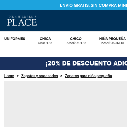
ENVÍO GRATIS. SIN COMPRA MÍ
UNIFORMES
CHICA
CHICO
NIÑA PEQUEÑA
Sizes 4-18
TAMAÑOS 4-18
TAMAÑOS 6M-5T
¡20% DE DESCUENTO ADI
>
>
Home
Zapatos y accesorios
Zapatos para niña pequeña