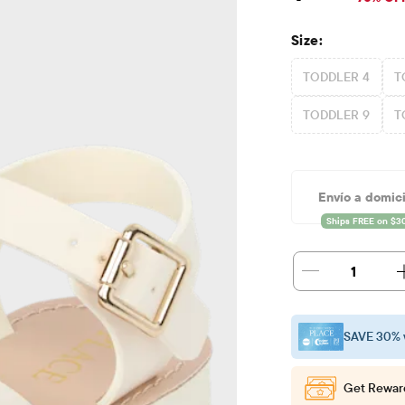
Size:
TODDLER 4
T
TODDLER 9
T
Envío a domici
1
SAVE 30% 
Get Rewar