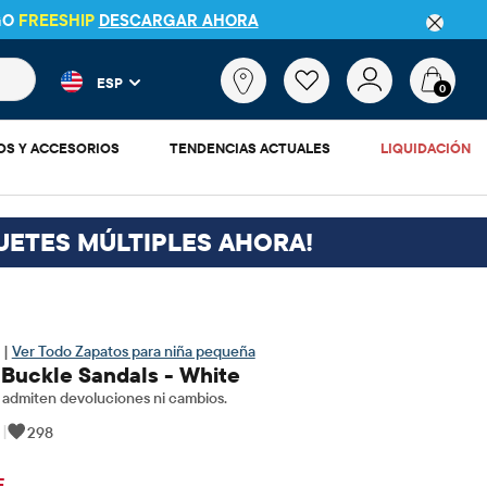
GO
FREESHIP
DESCARGAR AHORA
 más populares y los resultados de productos a medida que escr
¿Qué
ESP
estás
0
buscando?
OS Y ACCESORIOS
TENDENCIAS ACTUALES
LIQUIDACIÓN
UETES MÚLTIPLES AHORA!
 |
Ver Todo Zapatos para niña pequeña
 Buckle Sandals - White
admiten devoluciones ni cambios.
|
298
$8.98
cio original: $29.95
F