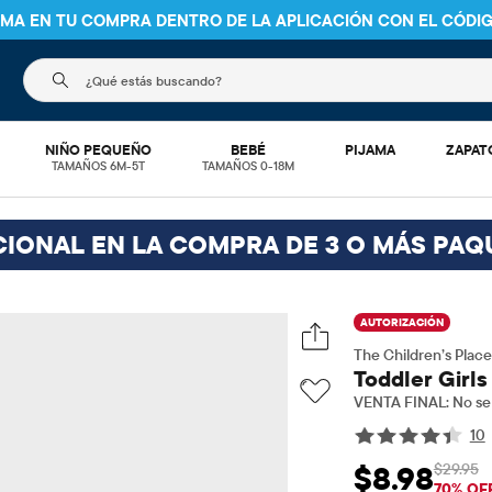
NIMA EN TU COMPRA DENTRO DE LA APLICACIÓN CON EL CÓDI
El siguiente campo de búsqueda filtra las búsquedas
NIÑO PEQUEÑO
BEBÉ
PIJAMA
ZAPAT
TAMAÑOS 6M-5T
TAMAÑOS 0-18M
CIONAL EN LA COMPRA DE 3 O MÁS PAQ
AUTORIZACIÓN
The Children’s Place
Toddler Girls
VENTA FINAL: No se 
10
$29.95
$8.98
Precio de venta: 
Pre
70% OF