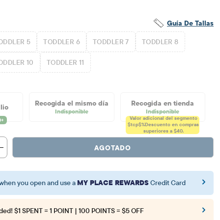
Guía De Tallas
ODDLER 5
TODDLER 6
TODDLER 7
TODDLER 8
ODDLER 10
TODDLER 11
Recogida el mismo día
Recogida en tienda
lio
Indisponible
Indisponible
Valor adicional del segmento
$tcp$%
Descuento en compras
superiores a $40.
AGOTADO
when you open and use a
MY PLACE REWARDS
Credit Card
ded!
$1 SPENT = 1 POINT | 100 POINTS = $5 OFF