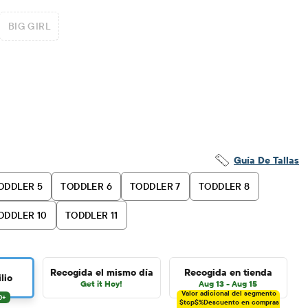
BIG GIRL
Guía De Tallas
ODDLER 5
TODDLER 6
TODDLER 7
TODDLER 8
ODDLER 10
TODDLER 11
Recogida el mismo día
Recogida en tienda
lio
Get it Hoy!
Aug 13 - Aug 15
Valor adicional del segmento
$tcp$%
Descuento en compras