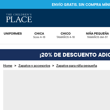
ENVÍO GRATIS. SIN COMPRA MÍ
UNIFORMES
CHICA
CHICO
NIÑA PEQUEÑA
Sizes 4-18
TAMAÑOS 4-18
TAMAÑOS 6M-5T
¡20% DE DESCUENTO ADI
>
>
Home
Zapatos y accesorios
Zapatos para niña pequeña