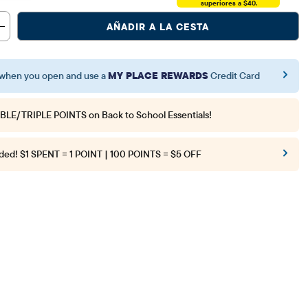
superiores a $40.
AÑADIR A LA CESTA
when you open and use a
MY PLACE REWARDS
Credit Card
BLE/TRIPLE POINTS
on Back to School Essentials!
ded!
$1 SPENT = 1 POINT | 100 POINTS = $5 OFF