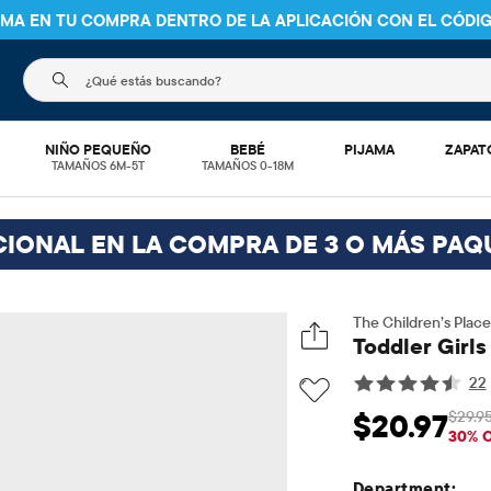
NIMA EN TU COMPRA DENTRO DE LA APLICACIÓN CON EL CÓDI
El siguiente campo de búsqueda filtra las búsquedas
NIÑO PEQUEÑO
BEBÉ
PIJAMA
ZAPAT
TAMAÑOS 6M-5T
TAMAÑOS 0-18M
CIONAL EN LA COMPRA DE 3 O MÁS PAQ
The Children’s Place
Toddler Girls
22
$29.9
$20.97
Precio de venta: 
P
30% 
Department: