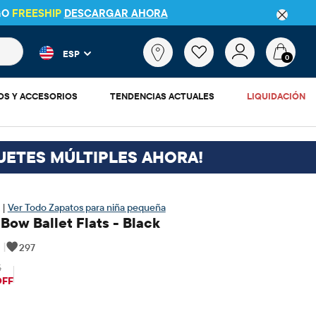
GO
FREESHIP
DESCARGAR AHORA
 más populares y los resultados de productos a medida que escr
¿Qué
ESP
estás
0
buscando?
OS Y ACCESORIOS
TENDENCIAS ACTUALES
LIQUIDACIÓN
UETES MÚLTIPLES AHORA!
 |
Ver Todo Zapatos para niña pequeña
 Bow Ballet Flats - Black
|
297
5
$20.97
recio original: $29.95
OFF