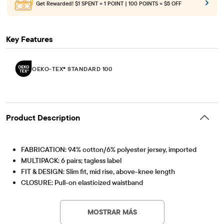
Get Rewarded!
$1 SPENT = 1 POINT | 100 POINTS = $5 OFF
Key Features
OEKO-TEX® STANDARD 100
Product Description
FABRICATION: 94% cotton/6% polyester jersey, imported
MULTIPACK: 6 pairs; tagless label
FIT & DESIGN: Slim fit, mid rise, above-knee length
CLOSURE: Pull-on elasticized waistband
OEKO-TEXÂ® STANDARD 100 Certified
OEKO-TEX® STANDARD 100
This product was independently tested for harmful
OEKO-TEXÂ® Certification Number: 17.HET.25077
substances according to the strict global criteria of
MOSTRAR MÁS
HOHENSTEIN HTTI
OEKO-TEX® STANDARD 100 |
www.oeko-