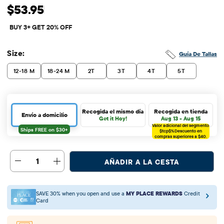
Precio original: $53.95
$53.95
BUY 3+ GET 20% OFF
Size:
Guía De Tallas
12-18 M
18-24 M
2T
3T
4T
5T
Recogida el mismo día
Recogida en tienda
Envío a domicilio
Get it Hoy!
Aug 13 - Aug 15
Valor adicional del segmento
$tcp$%
Descuento en
compras superiores a $40.
1
AÑADIR A LA CESTA
SAVE 30% when you open and use a
MY PLACE REWARDS
Credit
Card