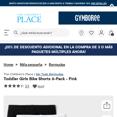
ENVÍO GRATIS EN PEDIDOS DE $30 O MÁS
ENVÍO A TIENDA Y AHORRA* 10%
VER DETALLES
El siguiente campo de búsqueda filtra las búsquedas
¿Qué
0
estás
buscando?
¡20% DE DESCUENTO ADICIONAL EN LA COMPRA DE 3 O MÁS
PAQUETES MÚLTIPLES AHORA!
>
>
Home
Niña pequeña
Bermudas
The Children’s Place |
Ver Todo Bermudas
Toddler Girls Bike Shorts 6-Pack - Pink
23
|
1667