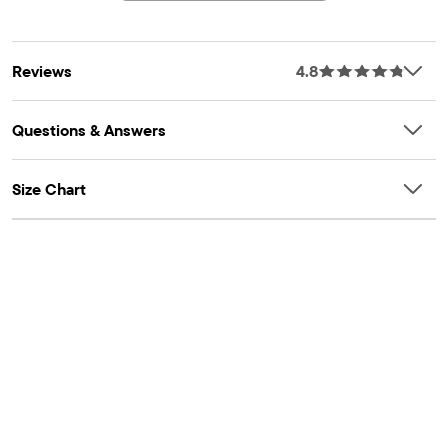
tex.com/standard100
Artículo #: 3051907_429
Reviews
4.8
Questions & Answers
Size Chart