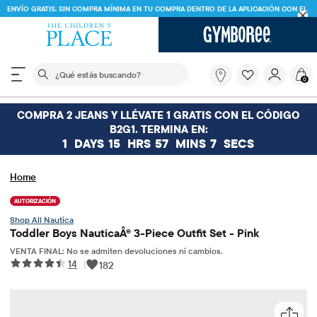
ENVÍO GRATIS. SIN COMPRA MÍNIMA EN TU COMPRA DENTRO DE LA APLICACIÓN CON EL
CÓDIGO
FREESHIP
DESCARGAR AHORA
El siguiente campo de búsqueda filtra las búsquedas
¿Qué
0
estás
buscando?
COMPRA 2 JEANS Y LLÉVATE 1 GRATIS CON EL CÓDIGO
B2G1. TERMINA EN:
1
DAYS
15
HRS
57
MINS
7
SECS
Home
AUTORIZACIÓN
Nautica
Toddler Boys NauticaÂ® 3-Piece Outfit Set - Pink
VENTA FINAL: No se admiten devoluciones ni cambios.
14
|
182