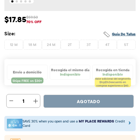
$17.85
$59.50
Precio de venta: $17.85
Precio original: $59.5
70% OFF
Size:
Guía De Tallas
12 M
18 M
24 M
2T
3T
4T
5T
Recogida el mismo día
Recogida en tienda
Envío a domicilio
Indisponible
Indisponible
Valor adicional del segmento
$tcp$%
Descuento en
compras superiores a $40.
1
AGOTADO
SAVE 30% when you open and use a
MY PLACE REWARDS
Credit
Card