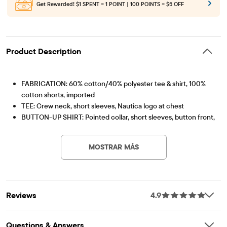
Get Rewarded!
$1 SPENT = 1 POINT | 100 POINTS = $5 OFF
Product Description
FABRICATION: 60% cotton/40% polyester tee & shirt, 100%
cotton shorts, imported
TEE: Crew neck, short sleeves, Nautica logo at chest
BUTTON-UP SHIRT: Pointed collar, short sleeves, button front,
Artículo #: 3057986_33QE
chest pocket, allover print
SHORTS: Pull-on elasticized waistband, front slant & back
MOSTRAR MÁS
patch pockets
Reviews
4.9
Questions & Answers