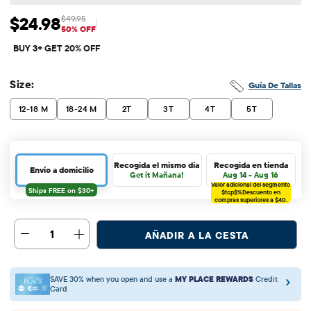
$24.98
$49.95
Precio de venta: $24.98
Precio original: $49.95
50% OFF
BUY 3+ GET 20% OFF
Size:
Guía De Tallas
12-18 M
18-24 M
2T
3T
4T
5T
Recogida el mismo día
Recogida en tienda
Envío a domicilio
Get it Mañana!
Aug 14 - Aug 16
Valor adicional del segmento
$tcp$%
Descuento en
compras superiores a $40.
1
AÑADIR A LA CESTA
SAVE 30% when you open and use a
MY PLACE REWARDS
Credit
Card