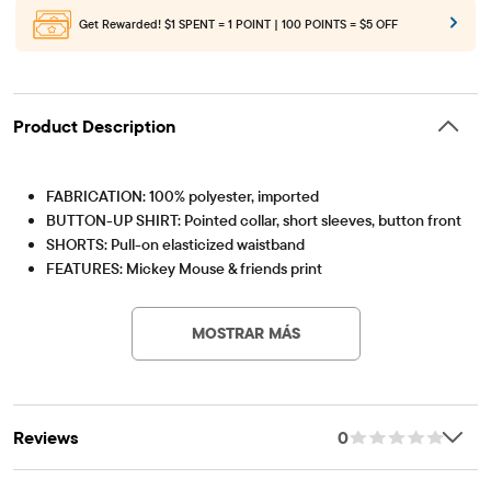
Get Rewarded!
$1 SPENT = 1 POINT | 100 POINTS = $5 OFF
Product Description
FABRICATION: 100% polyester, imported
BUTTON-UP SHIRT: Pointed collar, short sleeves, button front
SHORTS: Pull-on elasticized waistband
FEATURES: Mickey Mouse & friends print
Artículo #: 3061012_33UD
MOSTRAR MÁS
Reviews
0