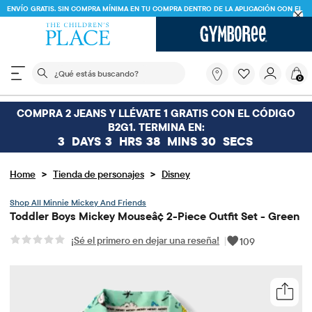
ENVÍO GRATIS. SIN COMPRA MÍNIMA EN TU COMPRA DENTRO DE LA APLICACIÓN CON EL
CÓDIGO
FREESHIP
DESCARGAR AHORA
El siguiente campo de búsqueda filtra las búsquedas
¿Qué
0
estás
buscando?
COMPRA 2 JEANS Y LLÉVATE 1 GRATIS CON EL CÓDIGO
B2G1. TERMINA EN:
3
DAYS
3
HRS
38
MINS
29
SECS
>
>
Home
Tienda de personajes
Disney
Minnie Mickey And Friends
Toddler Boys Mickey Mouseâ¢ 2-Piece Outfit Set - Green
¡Sé el primero en dejar una reseña!
|
109