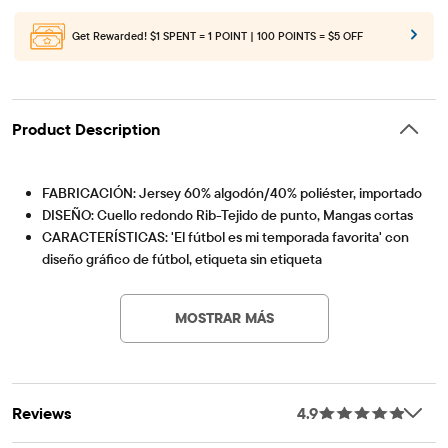
Get Rewarded!
$1 SPENT = 1 POINT | 100 POINTS = $5 OFF
Product Description
FABRICACIÓN: Jersey 60% algodón/40% poliéster, importado
DISEÑO: Cuello redondo Rib-Tejido de punto, Mangas cortas
CARACTERÍSTICAS: 'El fútbol es mi temporada favorita' con
diseño gráfico de fútbol, etiqueta sin etiqueta
Artículo #: 3049353_01
¡Estamos marcando la diferencia! Estamos orgullosos de
asociarnos con Better Cotton para mejorar el cultivo de
MOSTRAR MÁS
algodón a nivel mundial. Cuando nos compras estilos de
algodón, estás ayudando a apoyar el cultivo de algodón
sostenible. Saber más en Bettercotton.org/massbalance.
Reviews
4.9