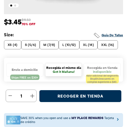
$3.45
$11.50
Precio de venta: $3.45
Precio original: $11.5
70% OFF
Size:
Guía De Tallas
XS (4)
S (5/6)
M (7/8)
L (10/12)
XL (14)
XXL (16)
Recogida el mismo día
Recogida en tienda
Envío a domicilio
Get it Mañana!
Indisponible
Valor adicional del segmento
$tcp$%
Descuento en
compras superiores a $40.
1
RECOGER EN TIENDA
SAVE 30% when you open and use a
MY PLACE REWARDS
Tarjeta
de crédito