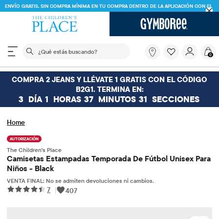
ENVÍO GRATIS. SIN COMPRA MÍNIMA EN TU COMPRA DENTRO DE LA APLICACIÓN CON EL
CÓDIGO
FREESHIP
DESCARGAR AHORA
El siguiente campo de búsqueda filtra las búsquedas
¿Qué
0
estás
buscando?
COMPRA 2 JEANS Y LLÉVATE 1 GRATIS CON EL CÓDIGO
B2G1. TERMINA EN:
3
DÍA
1
HORAS
37
MINUTOS
31
SECCIONES
Home
AUTORIZACIÓN
The Children's Place
Camisetas Estampadas Temporada De Fútbol Unisex Para
Niños - Black
VENTA FINAL: No se admiten devoluciones ni cambios.
7
|
407