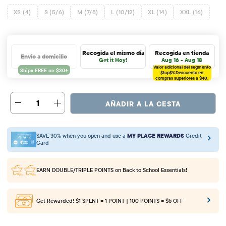
XS (4)
S (5/6)
M (7/8)
L (10/12)
XL (14)
XXL (16)
Recogida el mismo día
Recogida en tienda
Envío a domicilio
Get it Hoy!
Aug 16 - Aug 18
Valor adicional del segmento
$tcp$%
Descuento en
compras superiores a $40.
1
AÑADIR A LA CESTA
SAVE 30% when you open and use a
MY PLACE REWARDS
Credit
Card
EARN DOUBLE/TRIPLE POINTS
on Back to School Essentials!
Get Rewarded!
$1 SPENT = 1 POINT | 100 POINTS = $5 OFF