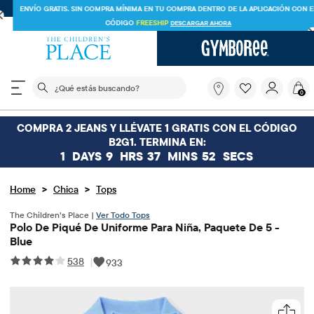
ENVÍO GRATIS EN PEDIDOS DE $30 O MÁS O
ENVÍO A TIENDA Y AHORRA* 10%
VER DETALLES
El siguiente campo de búsqueda filtra las búsquedas
¿Qué
0
estás
buscando?
COMPRA 2 JEANS Y LLÉVATE 1 GRATIS CON EL CÓDIGO
B2G1. TERMINA EN:
1
DAYS
9
HRS
37
MINS
52
SECS
>
>
Home
Chica
Tops
The Children’s Place |
Ver Todo Tops
Polo De Piqué De Uniforme Para Niña, Paquete De 5 -
Blue
538
|
933