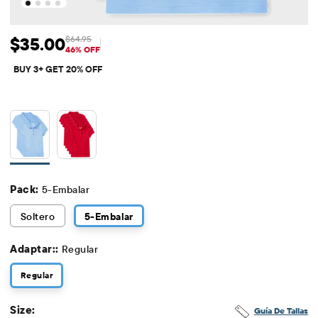
$35.00
$64.95
Precio de venta: $35
Precio original: $64.95
46% OFF
BUY 3+ GET 20% OFF
Pack:
5-Embalar
Soltero
5
-Embalar
Adaptar::
Regular
Regular
Size:
Guía De Tallas