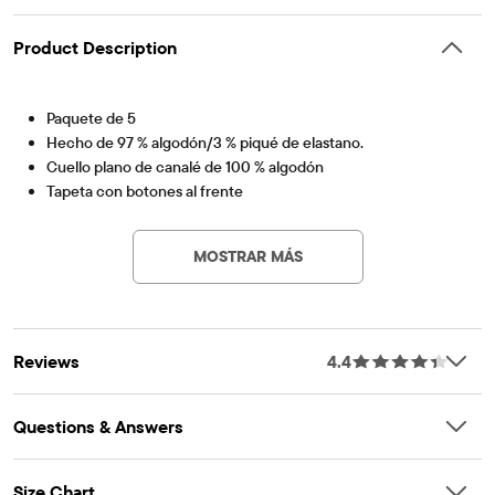
Product Description
Paquete de 5
Hecho de 97 % algodón/3 % piqué de elastano.
Cuello plano de canalé de 100 % algodón
Tapeta con botones al frente
PV-Artículo #: 3000937_627
etiqueta sin etiqueta
Prelavado para mayor suavidad y para reducir el encogimiento
MOSTRAR MÁS
Importado
Reviews
4.4
Questions & Answers
Size Chart