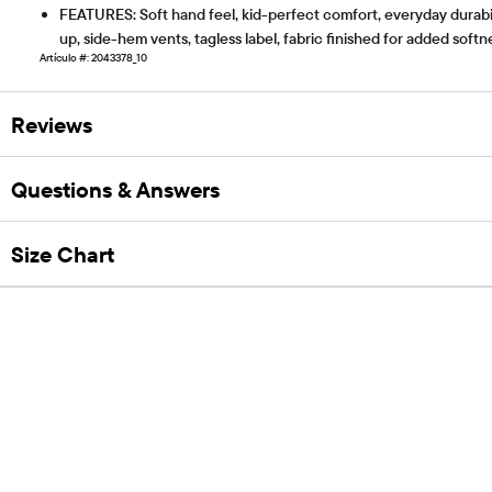
FEATURES: Soft hand feel, kid-perfect comfort, everyday durabil
up, side-hem vents, tagless label, fabric finished for added sof
Artículo #: 2043378_10
Reviews
Questions & Answers
Size Chart