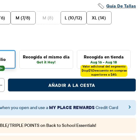
Guía De Tallas
/6)
M (7/8)
M (8)
L (10/12)
XL (14)
Recogida el mismo día
Recogida en tienda
lio
Get it Hoy!
Aug 16 - Aug 18
Valor adicional del segmento
$tcp$%
Descuento en compras
superiores a $40.
AÑADIR A LA CESTA
when you open and use a
MY PLACE REWARDS
Credit Card
BLE/TRIPLE POINTS
on Back to School Essentials!