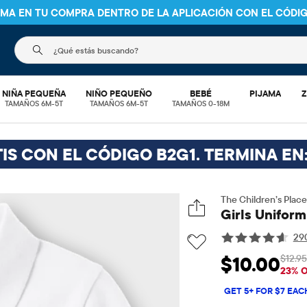
NIMA EN TU COMPRA DENTRO DE LA APLICACIÓN CON EL CÓDI
El siguiente campo de búsqueda filtra las búsquedas
NIÑA PEQUEÑA
NIÑO PEQUEÑO
BEBÉ
PIJAMA
Z
TAMAÑOS 6M-5T
TAMAÑOS 6M-5T
TAMAÑOS 0-18M
IS CON EL CÓDIGO B2G1. TERMINA EN
The Children’s Place
Girls Uniform
29
$12.95
$10.00
Precio de venta: 
P
23% 
GET 5+ FOR $7 EAC