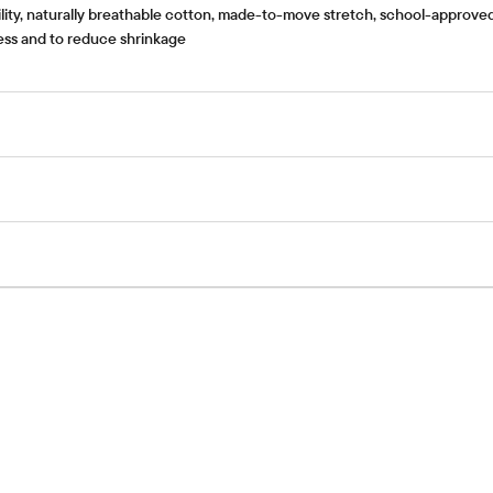
ity, naturally breathable cotton, made-to-move stretch, school-approved c
tness and to reduce shrinkage