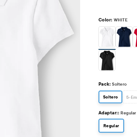
Color:
WHITE
Pack:
Soltero
Soltero
5
-Em
Adaptar::
Regular
Regular