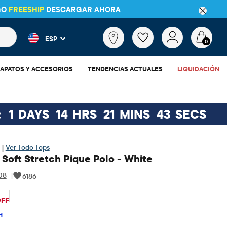
GO
FREESHIP
DESCARGAR AHORA
 más populares y los resultados de productos a medida que escr
¿Qué
ESP
estás
0
buscando?
APATOS Y ACCESORIOS
TENDENCIAS ACTUALES
LIQUIDACIÓN
:
1
DAYS
14
HRS
21
MINS
42
SECS
 |
Ver Todo Tops
 Soft Stretch Pique Polo - White
08
|
6186
$10
recio original: $12.95
OFF
H