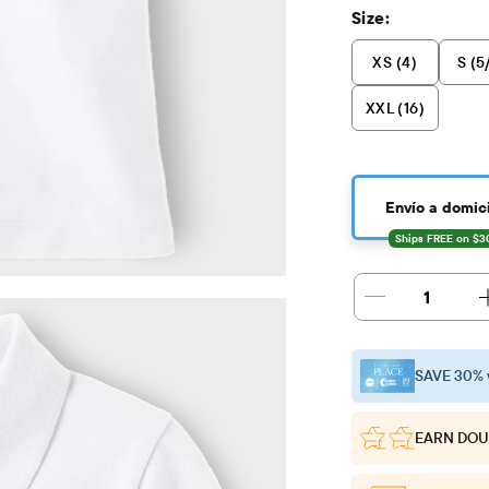
Size:
XS (4)
S (5
XXL (16)
Envío a domici
1
SAVE 30% 
EARN DOU