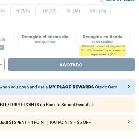
/6)
M (7/8)
L (10/12)
XL (14)
XXL (16)
Recogida el mismo día
Recogida en tienda
lio
Indisponible
Indisponible
Valor adicional del segmento
$tcp$%
Descuento en compras
superiores a $40.
AGOTADO
when you open and use a
MY PLACE REWARDS
Credit Card
BLE/TRIPLE POINTS
on Back to School Essentials!
ded!
$1 SPENT = 1 POINT | 100 POINTS = $5 OFF