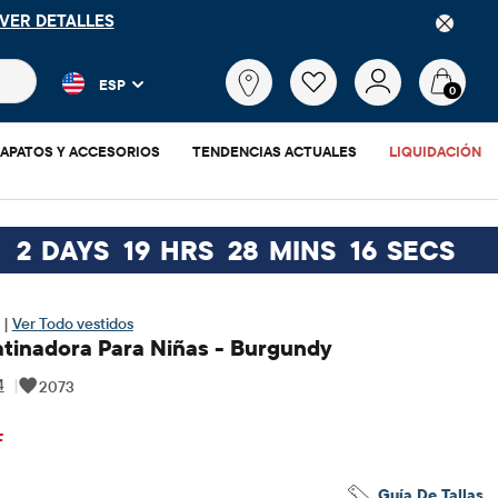
VER DETALLES
 más populares y los resultados de productos a medida que escr
¿Qué
ESP
estás
0
buscando?
APATOS Y ACCESORIOS
TENDENCIAS ACTUALES
LIQUIDACIÓN
2
DAYS
19
HRS
28
MINS
15
SECS
 |
Ver Todo vestidos
atinadora Para Niñas - Burgundy
4
|
2073
$9.98
io original: $19.95
F
Guía De Tallas