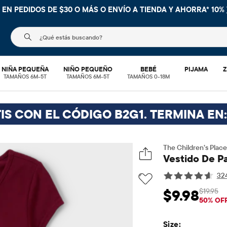
 EN PEDIDOS DE $30 O MÁS O
ENVÍO A TIENDA Y AHORRA* 10%
El siguiente campo de búsqueda filtra las búsquedas
NIÑA PEQUEÑA
NIÑO PEQUEÑO
BEBÉ
PIJAMA
Z
TAMAÑOS 6M-5T
TAMAÑOS 6M-5T
TAMAÑOS 0-18M
IS CON EL CÓDIGO B2G1. TERMINA EN:
The Children’s Place
Vestido De P
32
$19.95
$9.98
Precio de venta: 
Prec
50% OF
Size: