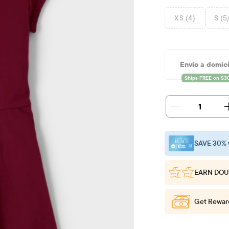
XS (4)
S (5
Envío a domici
1
SAVE 30% 
EARN DOU
Get Rewar