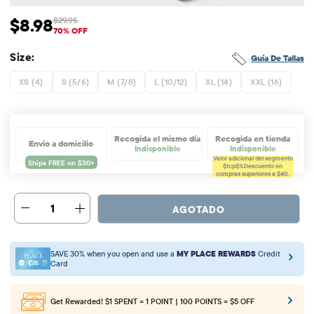
$8.98
$29.95
Precio de venta: $8.98
Precio original: $29.95
70% OFF
Size:
Guía De Tallas
XS (4)
S (5/6)
M (7/8)
L (10/12)
XL (14)
XXL (16)
Recogida el mismo día
Recogida en tienda
Envío a domicilio
Indisponible
Indisponible
Valor adicional del segmento
$tcp$%
Descuento en
compras superiores a $40.
1
AGOTADO
SAVE 30% when you open and use a
MY PLACE REWARDS
Credit
Card
Get Rewarded!
$1 SPENT = 1 POINT | 100 POINTS = $5 OFF