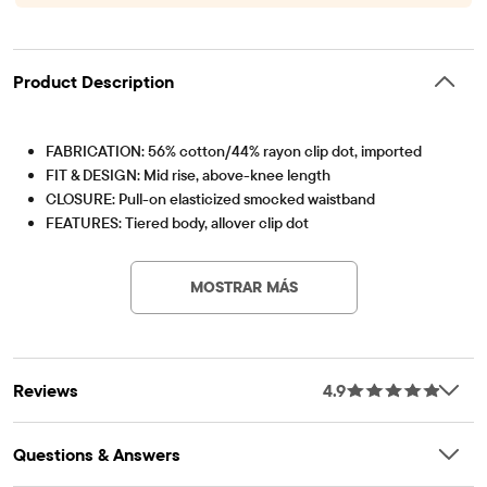
Product Description
FABRICATION: 56% cotton/44% rayon clip dot, imported
FIT & DESIGN: Mid rise, above-knee length
CLOSURE: Pull-on elasticized smocked waistband
FEATURES: Tiered body, allover clip dot
Artículo #: 3053435_K6
MOSTRAR MÁS
Reviews
4.9
Questions & Answers