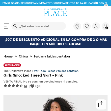
ENVÍO GRATIS. SIN COMPRA MÍNIMA EN TU COMPRA DENTRO DE LA APLICACIÓN CON EL
CÓDIGO
FREESHIP
DESCARGAR AHORA
El siguiente campo de búsqueda filtra las búsquedas
¿Qué
0
estás
buscando?
¡20% DE DESCUENTO ADICIONAL EN LA COMPRA DE 3 O MÁS
PAQUETES MÚLTIPLES AHORA!
>
>
Home
Chica
Faldas y faldas pantalón
AUTORIZACIÓN
The Children’s Place |
Ver Todo Faldas y faldas pantalón
Girls Smocked Tiered Skirt - Pink
VENTA FINAL: No se admiten devoluciones ni cambios.
14
|
494