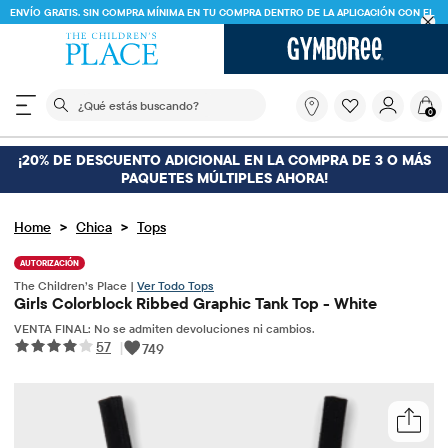
ENVÍO GRATIS. SIN COMPRA MÍNIMA EN TU COMPRA DENTRO DE LA APLICACIÓN CON EL
CÓDIGO
FREESHIP
DESCARGAR AHORA
El siguiente campo de búsqueda filtra las búsquedas
¿Qué
0
estás
buscando?
¡20% DE DESCUENTO ADICIONAL EN LA COMPRA DE 3 O MÁS
PAQUETES MÚLTIPLES AHORA!
>
>
Home
Chica
Tops
AUTORIZACIÓN
The Children’s Place |
Ver Todo Tops
Girls Colorblock Ribbed Graphic Tank Top - White
VENTA FINAL: No se admiten devoluciones ni cambios.
57
|
749