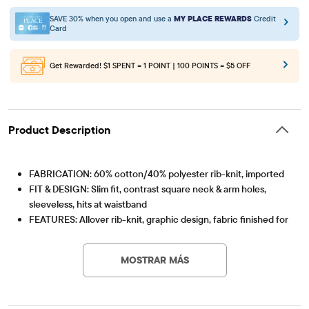
SAVE 30% when you open and use a
MY PLACE REWARDS
Credit
Card
Get Rewarded!
$1 SPENT = 1 POINT | 100 POINTS = $5 OFF
Product Description
FABRICATION: 60% cotton/40% polyester rib-knit, imported
FIT & DESIGN: Slim fit, contrast square neck & arm holes,
sleeveless, hits at waistband
FEATURES: Allover rib-knit, graphic design, fabric finished for
Artículo #: 3060341_33S2
added softness & to reduce shrinkage
NOTE: For a more relaxed fit, please size up.
MOSTRAR MÁS