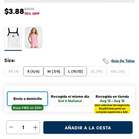
$3.88
$12.95
Precio de venta: $3.88
Precio original: $12.95
70% OFF
Size:
Guía De Tallas
XS (4)
S (5/6)
M (7/8)
L (10/12)
XL (14)
XXL (16)
Recogida el mismo día
Recogida en tienda
Envío a domicilio
Get it Mañana!
Aug 13 - Aug 15
Valor adicional del segmento
$tcp$%
Descuento en
compras superiores a $40.
1
AÑADIR A LA CESTA