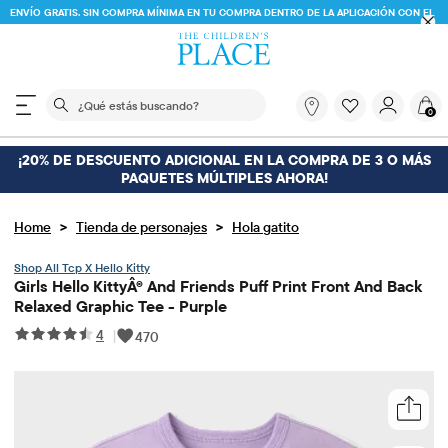
ENVÍO GRATIS. SIN COMPRA MÍNIMA EN TU COMPRA DENTRO DE LA APLICACIÓN CON EL
CÓDIGO
FREESHIP
DESCARGAR AHORA
El siguiente campo de búsqueda filtra las búsquedas
¿Qué
0
estás
buscando?
¡20% DE DESCUENTO ADICIONAL EN LA COMPRA DE 3 O MÁS
PAQUETES MÚLTIPLES AHORA!
>
>
Home
Tienda de personajes
Hola gatito
Tcp X Hello Kitty
Girls Hello KittyÂ® And Friends Puff Print Front And Back
Relaxed Graphic Tee - Purple
4
|
470