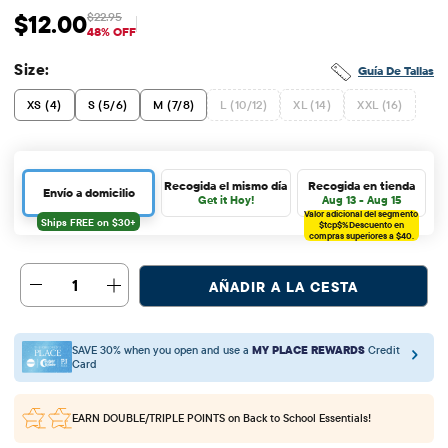
$12.00
$22.95
Precio de venta: $12
Precio original: $22.95
48% OFF
Size:
Guía De Tallas
XS (4)
S (5/6)
M (7/8)
L (10/12)
XL (14)
XXL (16)
Recogida el mismo día
Recogida en tienda
Envío a domicilio
Get it Hoy!
Aug 13 - Aug 15
Valor adicional del segmento
$tcp$%
Descuento en
compras superiores a $40.
1
AÑADIR A LA CESTA
SAVE 30% when you open and use a
MY PLACE REWARDS
Credit
Card
EARN DOUBLE/TRIPLE POINTS
on Back to School Essentials!