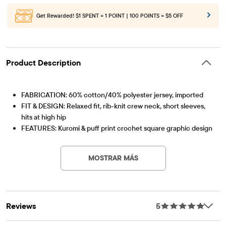
Get Rewarded!
$1 SPENT = 1 POINT | 100 POINTS = $5 OFF
Product Description
FABRICATION: 60% cotton/40% polyester jersey, imported
FIT & DESIGN: Relaxed fit, rib-knit crew neck, short sleeves,
hits at high hip
FEATURES: Kuromi & puff print crochet square graphic design
Artículo #: 3060989_32P8
at front, Hello Kitty & Kuromi with puff print 'Hello Kitty And
Friends' graphic design
MOSTRAR MÁS
Reviews
5