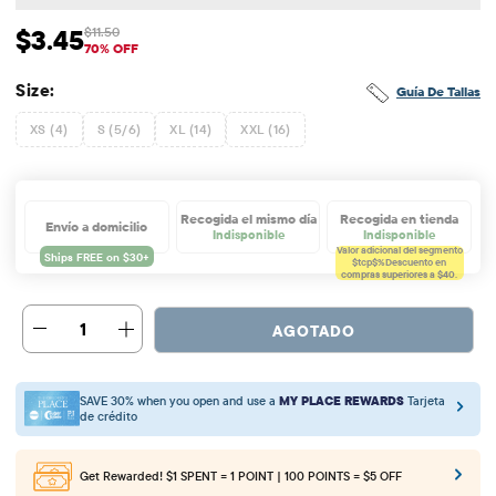
$3.45
$11.50
Precio de venta: $3.45
Precio original: $11.5
70% OFF
Size:
Guía De Tallas
XS (4)
S (5/6)
XL (14)
XXL (16)
Recogida el mismo día
Recogida en tienda
Envío a domicilio
Indisponible
Indisponible
Valor adicional del segmento
$tcp$%
Descuento en
compras superiores a $40.
1
AGOTADO
SAVE 30% when you open and use a
MY PLACE REWARDS
Tarjeta
de crédito