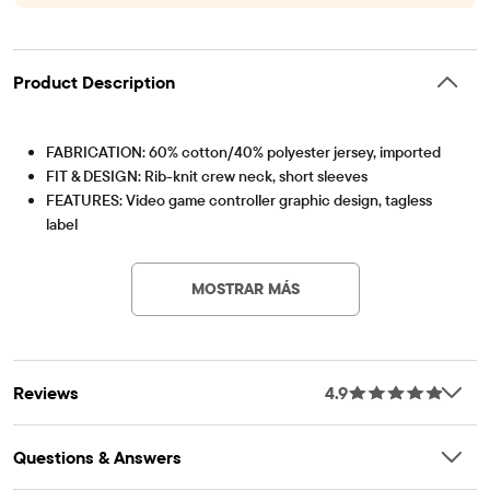
Get Rewarded!
$1 SPENT = 1 POINT | 100 POINTS = $5 OFF
Product Description
FABRICATION: 60% cotton/40% polyester jersey, imported
FIT & DESIGN: Rib-knit crew neck, short sleeves
FEATURES: Video game controller graphic design, tagless
label
Artículo #: 3053269_1836
We're making a difference! We've proudly partnered with
Better Cotton to improve cotton farming globally. When you
MOSTRAR MÁS
buy cotton styles from us, you're helping to support
sustainable cotton farming. Learn more at
bettercotton.org/massbalance.
Reviews
4.9
Questions & Answers