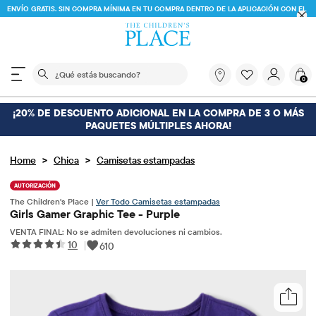
ENVÍO GRATIS. SIN COMPRA MÍNIMA EN TU COMPRA DENTRO DE LA A
%
VER DETALLES
CÓDIGO
FREESHIP
DESCARGAR AHORA
El siguiente campo de búsqueda filtra las búsquedas
¿Qué
0
estás
buscando?
¡20% DE DESCUENTO ADICIONAL EN LA COMPRA DE 3 O MÁS
PAQUETES MÚLTIPLES AHORA!
>
>
Home
Chica
Camisetas estampadas
AUTORIZACIÓN
The Children's Place |
Ver Todo Camisetas estampadas
Girls Gamer Graphic Tee - Purple
VENTA FINAL: No se admiten devoluciones ni cambios.
10
|
610