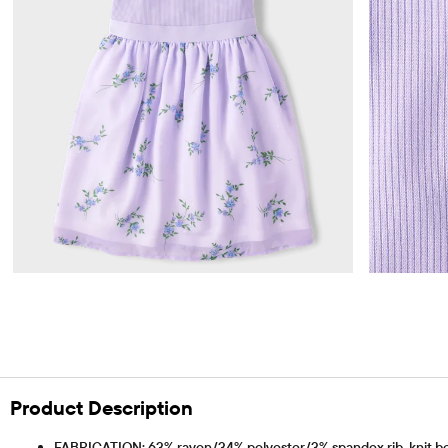
Product Description
FABRICATION: 63% rayon/34% polyester/3% spandex rib-knit bodic