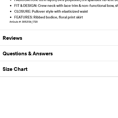
FIT & DESIGN: Crew neck with lace trim & non-functional bow, sh
CLOSURE: Pullover style with elasticized waist
FEATURES: Ribbed bodice, floral print skirt
Artículo #: 3052136_1720
Reviews
Questions & Answers
Size Chart