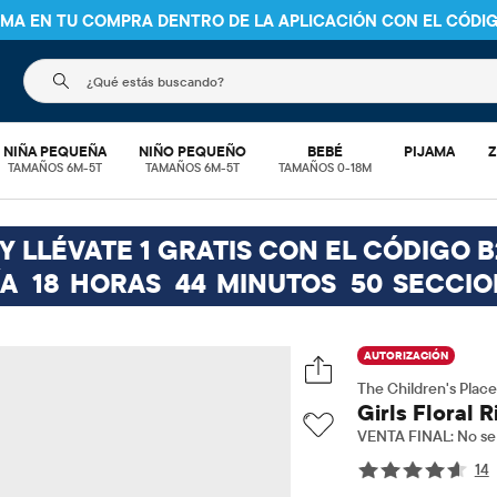
NIMA EN TU COMPRA DENTRO DE LA APLICACIÓN CON EL CÓDI
El siguiente campo de búsqueda filtra las búsquedas
NIÑA PEQUEÑA
NIÑO PEQUEÑO
BEBÉ
PIJAMA
Z
TAMAÑOS 6M-5T
TAMAÑOS 6M-5T
TAMAÑOS 0-18M
 LLÉVATE 1 GRATIS CON EL CÓDIGO B
ÍA
18
HORAS
44
MINUTOS
49
SECCIO
AUTORIZACIÓN
The Children's Place
Girls Floral 
VENTA FINAL: No se 
14