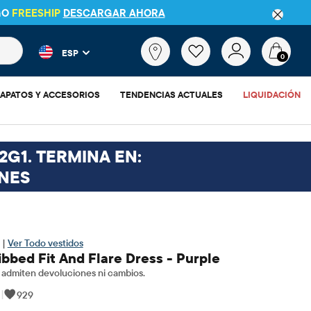
GO
FREESHIP
DESCARGAR AHORA
 más populares y los resultados de productos a medida que escr
¿Qué
ESP
estás
0
buscando?
APATOS Y ACCESORIOS
TENDENCIAS ACTUALES
LIQUIDACIÓN
2G1. TERMINA EN:
NES
 |
Ver Todo vestidos
Ribbed Fit And Flare Dress - Purple
admiten devoluciones ni cambios.
|
929