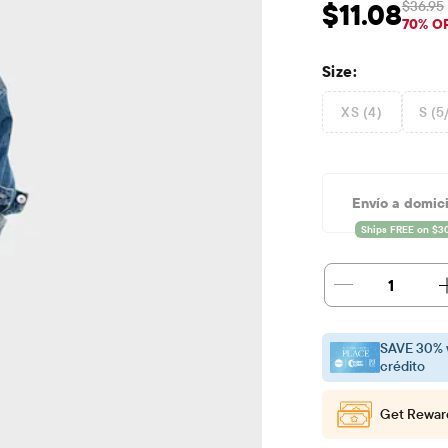
$36.95
$11.08
Precio de venta: 
Pr
70% O
Size:
XS (4)
S (5
Envío a domici
1
SAVE 30% 
crédito
Get Rewar