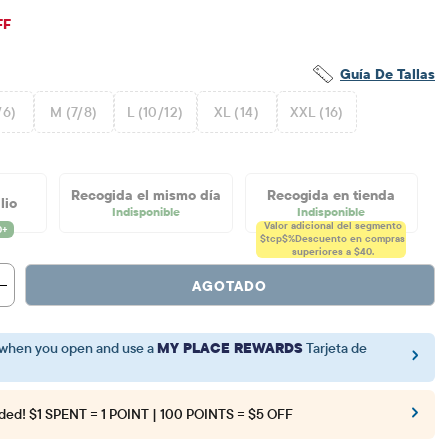
$11.08
ecio original: $36.95
FF
Guía De Tallas
/6)
M (7/8)
L (10/12)
XL (14)
XXL (16)
Recogida el mismo día
Recogida en tienda
lio
Indisponible
Indisponible
Valor adicional del segmento
$tcp$%
Descuento en compras
superiores a $40.
AGOTADO
when you open and use a
MY PLACE REWARDS
Tarjeta de
ded!
$1 SPENT = 1 POINT | 100 POINTS = $5 OFF