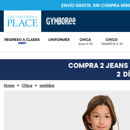
ENVÍO GRATIS. SIN COMPRA MÍ
REGRESO A CLASES
UNIFORMES
CHICA
CHICO
Sizes 4-18
TAMAÑOS 4-18
COMPRA 2 JEANS Y
2
D
>
>
Home
Chica
vestidos