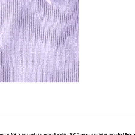
e, 100% polyester georgette skirt, 100% polyester interlock skirt lining