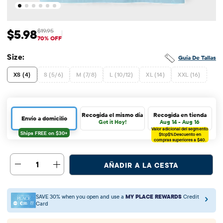
$5.98
$19.95
Precio de venta: $5.98
Precio original: $19.95
70% OFF
Size:
Guía De Tallas
XS (4)
S (5/6)
M (7/8)
L (10/12)
XL (14)
XXL (16)
Recogida el mismo día
Recogida en tienda
Envío a domicilio
Get it Hoy!
Aug 14 - Aug 16
Valor adicional del segmento
$tcp$%
Descuento en
compras superiores a $40.
1
AÑADIR A LA CESTA
SAVE 30% when you open and use a
MY PLACE REWARDS
Credit
Card