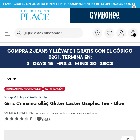
ENVÍO GRATIS. SIN COMPRA MÍNIMA EN TU COMPRA DENTRO DE LA APLICACIÓN CON EL
CÓDIGO
FREESHIP
DESCARGAR AHORA
El siguiente campo de búsqueda filtra las búsquedas
¿Qué
0
estás
buscando?
COMPRA 2 JEANS Y LLÉVATE 1 GRATIS CON EL CÓDIGO
B2G1. TERMINA EN:
3
DAYS
15
HRS
4
MINS
29
SECS
Home
¡QUEDAN POCAS UNIDADES!
AUTORIZACIÓN
Tcp X Hello Kitty
Girls Cinnamorollâ¢ Glitter Easter Graphic Tee - Blue
VENTA FINAL: No se admiten devoluciones ni cambios.
5
|
660