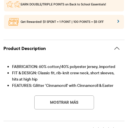
EARN DOUBLE/TRIPLE POINTS
on Back to School Essentials!
Get Rewarded!
$1 SPENT = 1 POINT | 100 POINTS = $5 OFF
Product Description
FABRICATION: 60% cotton/40% polyester jersey, imported
FIT & DESIGN: Classic fit, rib-knit crew neck, short sleeves,
hits at high hip
FEATURES: Glitter 'Cinnamoroll' with Cinnamoroll & Easter
Artículo #: 3058917_33M0
eggs, tagless label
MOSTRAR MÁS