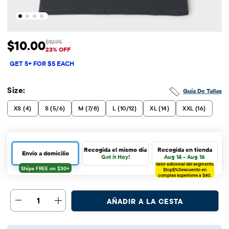
$10.00
$12.95
Precio de venta: $10
Precio original: $12.95
23% OFF
GET 5+ FOR $5 EACH
Size:
Guía De Tallas
XS (4)
S (5/6)
M (7/8)
L (10/12)
XL (14)
XXL (16)
Recogida el mismo día
Recogida en tienda
Envío a domicilio
Get it Hoy!
Aug 14 - Aug 16
Valor adicional del segmento
$tcp$%
Descuento en
compras superiores a $40.
1
AÑADIR A LA CESTA