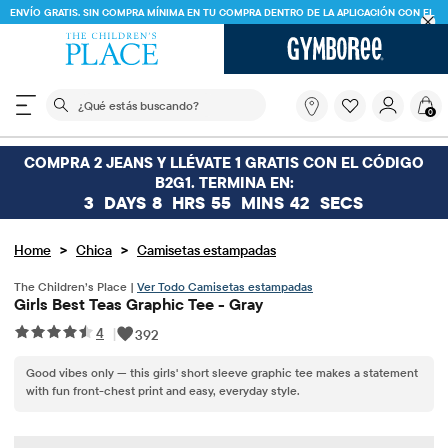
ENVÍO GRATIS. SIN COMPRA MÍNIMA EN TU COMPRA DENTRO DE LA APLICACIÓN CON EL
CÓDIGO
FREESHIP
DESCARGAR AHORA
El siguiente campo de búsqueda filtra las búsquedas
¿Qué
0
estás
buscando?
COMPRA 2 JEANS Y LLÉVATE 1 GRATIS CON EL CÓDIGO
B2G1. TERMINA EN:
3
DAYS
8
HRS
55
MINS
42
SECS
>
>
Home
Chica
Camisetas estampadas
The Children’s Place |
Ver Todo Camisetas estampadas
Girls Best Teas Graphic Tee - Gray
4
|
392
Good vibes only — this girls' short sleeve graphic tee makes a statement
with fun front-chest print and easy, everyday style.