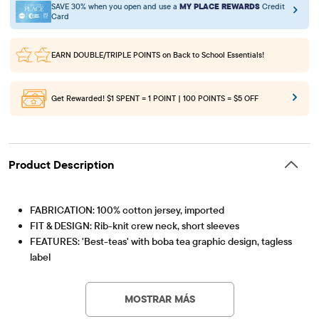
SAVE 30% when you open and use a
MY PLACE REWARDS
Credit
Card
EARN DOUBLE/TRIPLE POINTS
on Back to School Essentials!
Get Rewarded!
$1 SPENT = 1 POINT | 100 POINTS = $5 OFF
Product Description
FABRICATION: 100% cotton jersey, imported
FIT & DESIGN: Rib-knit crew neck, short sleeves
FEATURES: 'Best-teas' with boba tea graphic design, tagless
label
Artículo #: 3061825_096
MOSTRAR MÁS