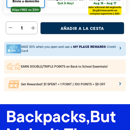
Envío a domicilio
Get it Hoy!
Aug 15 - Aug 17
Valor adicional del segmento
$tcp$%
Descuento en
compras superiores a $40.
1
AÑADIR A LA CESTA
SAVE 30% when you open and use a
MY PLACE REWARDS
Credit
Card
EARN DOUBLE/TRIPLE POINTS
on Back to School Essentials!
Get Rewarded!
$1 SPENT = 1 POINT | 100 POINTS = $5 OFF