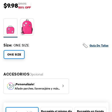
$9.98
$19.95
Precio de venta: $9.98
Precio original: $19.95
50% OFF
Size:
ONE SIZE
Guía De Tallas
ONE SIZE
ACCESORIOS
Opcional
¡Personalízalo!
Añade parches, llaveros/pins y más...
Recogida el mismo día
Recogida en tienda