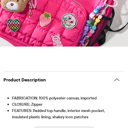
Product Description
FABRICATION: 100% polyester canvas, imported
CLOSURE: Zipper
FEATURES: Padded top handle, interior mesh pocket,
insulated plastic lining, shakey icon patches
Artículo #: 3061530_BQ#3061530001
DIMENSIONS: Approx. 8.5 in. (H) x 8.5 in. (W) x 3.6 in. (D)