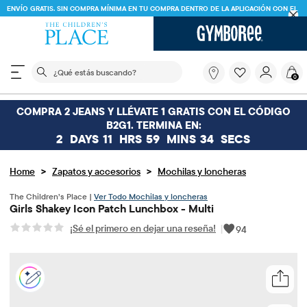
ENVÍO GRATIS. SIN COMPRA MÍNIMA EN TU COMPRA DENTRO DE LA APLICACIÓN CON EL
CÓDIGO
FREESHIP
DESCARGAR AHORA
El siguiente campo de búsqueda filtra las búsquedas
¿Qué
0
estás
buscando?
COMPRA 2 JEANS Y LLÉVATE 1 GRATIS CON EL CÓDIGO
B2G1. TERMINA EN:
2
DAYS
11
HRS
59
MINS
34
SECS
>
>
Home
Zapatos y accesorios
Mochilas y loncheras
The Children’s Place |
Ver Todo Mochilas y loncheras
Girls Shakey Icon Patch Lunchbox - Multi
¡Sé el primero en dejar una reseña!
|
94