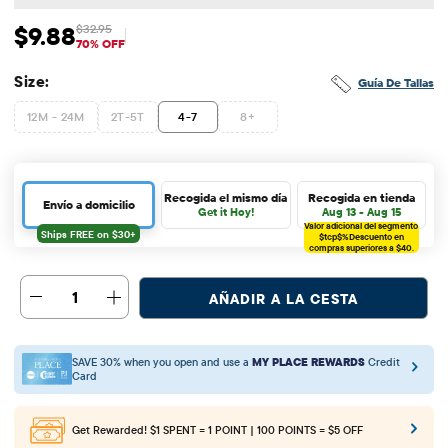
$9.88
$32.95
Precio de venta: $9.88
Precio original: $32.95
70% OFF
Size:
Guía De Tallas
12M - 24M
2T-5T
4-7
8+
Recogida el mismo día
Recogida en tienda
Envío a domicilio
Get it Hoy!
Aug 13 - Aug 15
Valor adicional del segmento
$tcp$%
Descuento en
compras superiores a $40.
1
AÑADIR A LA CESTA
SAVE 30% when you open and use a
MY PLACE REWARDS
Credit
Card
Get Rewarded!
$1 SPENT = 1 POINT | 100 POINTS = $5 OFF