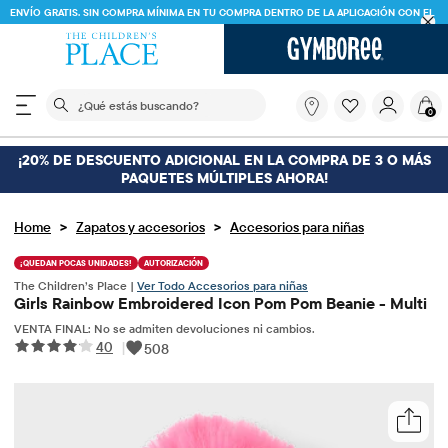
ENVÍO GRATIS. SIN COMPRA MÍNIMA EN TU COMPRA DENTRO DE LA APLICACIÓN CON EL
CÓDIGO
FREESHIP
DESCARGAR AHORA
El siguiente campo de búsqueda filtra las búsquedas
¿Qué
0
estás
buscando?
¡20% DE DESCUENTO ADICIONAL EN LA COMPRA DE 3 O MÁS
PAQUETES MÚLTIPLES AHORA!
>
>
Home
Zapatos y accesorios
Accesorios para niñas
¡QUEDAN POCAS UNIDADES!
AUTORIZACIÓN
The Children’s Place |
Ver Todo Accesorios para niñas
Girls Rainbow Embroidered Icon Pom Pom Beanie - Multi
VENTA FINAL: No se admiten devoluciones ni cambios.
40
|
508