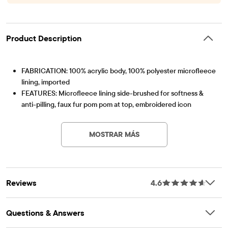
Product Description
FABRICATION: 100% acrylic body, 100% polyester microfleece
lining, imported
FEATURES: Microfleece lining side-brushed for softness &
anti-pilling, faux fur pom pom at top, embroidered icon
Artículo #: 3057104_BQ
patches, allover rainbow
MOSTRAR MÁS
Reviews
4.6
Questions & Answers