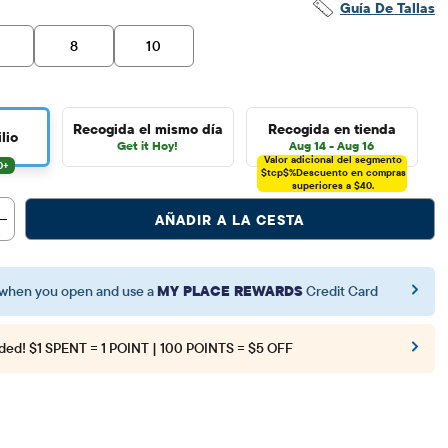
Guía De Tallas
8
10
Recogida el mismo día
Recogida en tienda
lio
Get it Hoy!
Aug 14 - Aug 16
Valor adicional del segmento
$tcp$%
Descuento en compras
superiores a $40.
AÑADIR A LA CESTA
when you open and use a
MY PLACE REWARDS
Credit Card
ded!
$1 SPENT = 1 POINT | 100 POINTS = $5 OFF