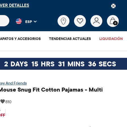
GO
FREESHIP
DESCARGAR AHORA
 más populares y los resultados de productos a medida que escr
¿Qué
ESP
estás
0
buscando?
APATOS Y ACCESORIOS
TENDENCIAS ACTUALES
LIQUIDACIÓN
2
DAYS
15
HRS
31
MINS
35
SECS
key And Friends
Mouse Snug Fit Cotton Pajamas - Multi
|
810
5
$24.47
recio original: $34.95
OFF