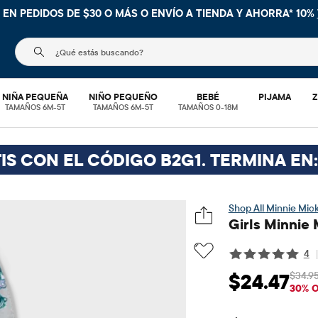
NIMA EN TU COMPRA DENTRO DE LA APLICACIÓN CON EL CÓDI
El siguiente campo de búsqueda filtra las búsquedas
NIÑA PEQUEÑA
NIÑO PEQUEÑO
BEBÉ
PIJAMA
Z
TAMAÑOS 6M-5T
TAMAÑOS 6M-5T
TAMAÑOS 0-18M
IS CON EL CÓDIGO B2G1. TERMINA EN:
Minnie Mic
Girls Minnie 
4
$34.9
$24.47
Precio de venta: 
P
30% 