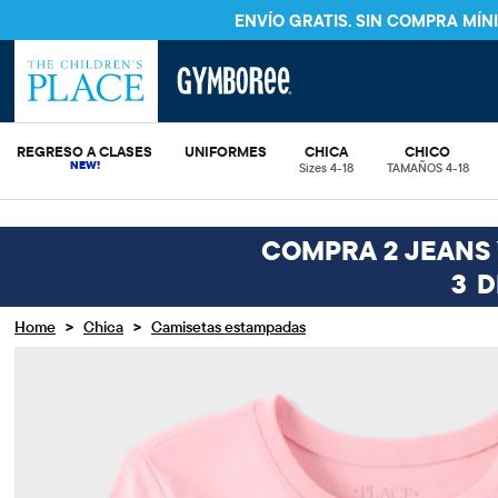
ENVÍO GRATIS. SIN COMPRA MÍ
REGRESO A CLASES
UNIFORMES
CHICA
CHICO
Sizes 4-18
TAMAÑOS 4-18
COMPRA 2 JEANS Y
3
D
>
>
Home
Chica
Camisetas estampadas