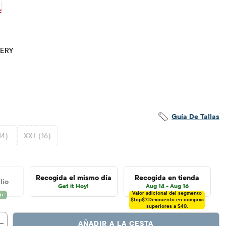
$4.35
io original: $14.5
F
TERY
Guía De Tallas
14)
XXL (16)
Recogida el mismo día
Recogida en tienda
lio
Get it Hoy!
Aug 14 - Aug 16
Valor adicional del segmento
$tcp$%
Descuento en compras
superiores a $40.
AÑADIR A LA CESTA