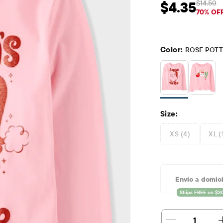
$14.50
$4.35
Precio de venta: 
Prec
70% OF
Color:
ROSE POT
Size:
XS (4)
XL (
Envío a domici
1