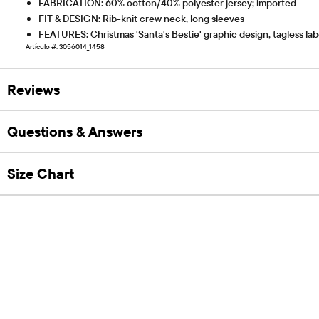
FABRICATION: 60% cotton/40% polyester jersey; imported
FIT & DESIGN: Rib-knit crew neck, long sleeves
FEATURES: Christmas 'Santa's Bestie' graphic design, tagless lab
Artículo #: 3056014_1458
Reviews
Questions & Answers
Size Chart