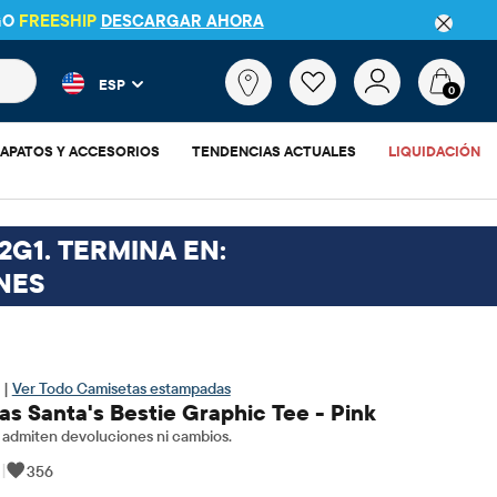
GO
FREESHIP
DESCARGAR AHORA
 más populares y los resultados de productos a medida que escr
¿Qué
ESP
estás
0
buscando?
APATOS Y ACCESORIOS
TENDENCIAS ACTUALES
LIQUIDACIÓN
2G1. TERMINA EN:
NES
 |
Ver Todo Camisetas estampadas
as Santa's Bestie Graphic Tee - Pink
admiten devoluciones ni cambios.
|
356