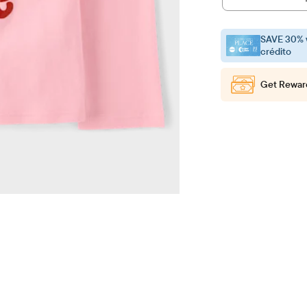
SAVE 30% 
crédito
Get Rewar