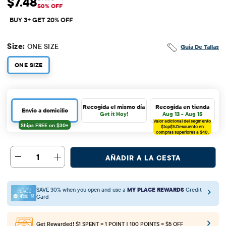
$7.48
Precio de venta: $7.48
Precio original: $14.95
50% OFF
BUY 3+ GET 20% OFF
Size:
ONE SIZE
Guía De Tallas
ONE SIZE
Recogida el mismo día
Recogida en tienda
Envío a domicilio
Get it Hoy!
Aug 13 - Aug 15
Valor adicional del segmento
$tcp$%
Descuento en
compras superiores a $40.
1
AÑADIR A LA CESTA
SAVE 30% when you open and use a
MY PLACE REWARDS
Credit
Card
Get Rewarded!
$1 SPENT = 1 POINT | 100 POINTS = $5 OFF