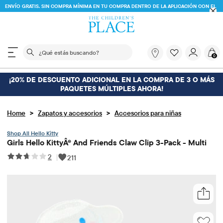
ENVÍO GRATIS. SIN COMPRA MÍNIMA EN TU COMPRA DENTRO DE LA APLICACIÓN CON EL
CÓDIGO
FREESHIP
DESCARGAR AHORA
El siguiente campo de búsqueda filtra las búsquedas
¿Qué
0
estás
buscando?
¡20% DE DESCUENTO ADICIONAL EN LA COMPRA DE 3 O MÁS
PAQUETES MÚLTIPLES AHORA!
>
>
Home
Zapatos y accesorios
Accesorios para niñas
Hello Kitty
Girls Hello KittyÂ® And Friends Claw Clip 3-Pack - Multi
2
|
211