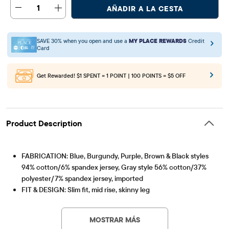
1
AÑADIR A LA CESTA
SAVE 30% when you open and use a
MY PLACE REWARDS
Credit
Card
Get Rewarded!
$1 SPENT = 1 POINT | 100 POINTS = $5 OFF
Product Description
FABRICATION: Blue, Burgundy, Purple, Brown & Black styles
94% cotton/6% spandex jersey, Gray style 56% cotton/37%
polyester/7% spandex jersey, imported
FIT & DESIGN: Slim fit, mid rise, skinny leg
Artículo #: 3062323_2013
CLOSURE: Pull-on elasticized foldover waistband
MOSTRAR MÁS