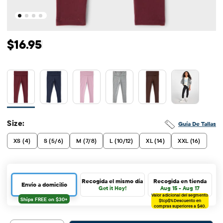
Precio original: $16.95
$16.95
Size:
Guía De Tallas
XS (4)
S (5/6)
M (7/8)
L (10/12)
XL (14)
XXL (16)
Recogida el mismo día
Recogida en tienda
Envío a domicilio
Get it Hoy!
Aug 15 - Aug 17
Valor adicional del segmento
$tcp$%
Descuento en
compras superiores a $40.