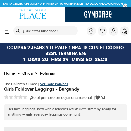
ENVÍO GRATIS. SIN COMPRA MÍNIMA EN TU COMPRA DENTRO DE LA APLICACIÓN CON EL
CÓDIGO
FREESHIP
DESCARGAR AHORA
El siguiente campo de búsqueda filtra las búsquedas
¿Qué
0
estás
buscando?
COMPRA 2 JEANS Y LLÉVATE 1 GRATIS CON EL CÓDIGO
B2G1. TERMINA EN:
1
DAYS
20
HRS
49
MINS
50
SECS
>
>
Home
Chica
Polainas
The Children’s Place |
Ver Todo Polainas
Girls Foldover Leggings - Burgundy
¡Sé el primero en dejar una reseña!
|
34
Her fave leggings, now with a foldover waist! Soft, stretchy, ready for
anything — girls everyday leggings done right.