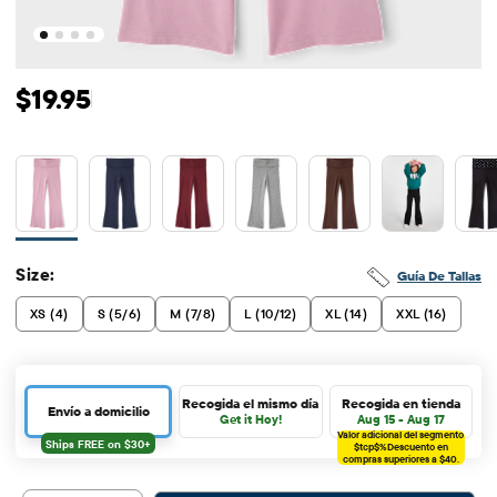
Precio original: $19.95
$19.95
Size:
Guía De Tallas
XS (4)
S (5/6)
M (7/8)
L (10/12)
XL (14)
XXL (16)
Recogida el mismo día
Recogida en tienda
Envío a domicilio
Get it Hoy!
Aug 15 - Aug 17
Valor adicional del segmento
$tcp$%
Descuento en
compras superiores a $40.