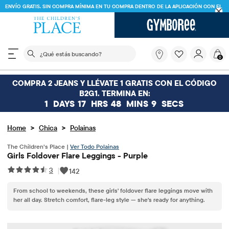
ENVÍO GRATIS. SIN COMPRA MÍNIMA EN TU COMPRA DENTRO DE LA APLICACIÓN CON EL
CÓDIGO
FREESHIP
DESCARGAR AHORA
El siguiente campo de búsqueda filtra las búsquedas
¿Qué
0
estás
buscando?
COMPRA 2 JEANS Y LLÉVATE 1 GRATIS CON EL CÓDIGO
B2G1. TERMINA EN:
1
DAYS
17
HRS
48
MINS
8
SECS
>
>
Home
Chica
Polainas
The Children’s Place |
Ver Todo Polainas
Girls Foldover Flare Leggings - Purple
3
|
142
From school to weekends, these girls' foldover flare leggings move with
her all day. Stretch comfort, flare-leg style — she's ready for anything.