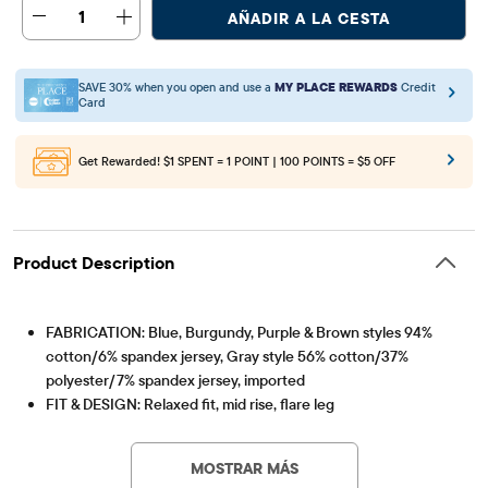
1
AÑADIR A LA CESTA
SAVE 30% when you open and use a
MY PLACE REWARDS
Credit
Card
Get Rewarded!
$1 SPENT = 1 POINT | 100 POINTS = $5 OFF
Product Description
FABRICATION: Blue, Burgundy, Purple & Brown styles 94%
cotton/6% spandex jersey, Gray style 56% cotton/37%
polyester/7% spandex jersey, imported
FIT & DESIGN: Relaxed fit, mid rise, flare leg
Artículo #: 3062461_33SW
CLOSURE: Pull-on elasticized foldover waistband