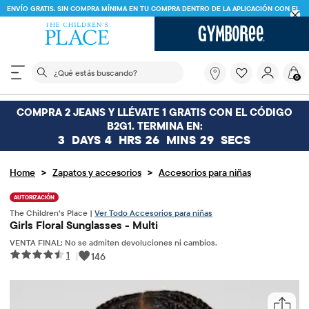
ENVÍO GRATIS. SIN COMPRA MÍNIMA EN TU COMPRA DENTRO DE LA APLICACIÓN CO
CÓDIGO
FREESHIP
DESCARGAR AHORA
El siguiente campo de búsqueda filtra las búsquedas
¿Qué
0
estás
buscando?
COMPRA 2 JEANS Y LLÉVATE 1 GRATIS CON EL CÓDIGO
B2G1. TERMINA EN:
3
DAYS
4
HRS
26
MINS
29
SECS
>
>
Home
Zapatos y accesorios
Accesorios para niñas
AUTORIZACIÓN
The Children’s Place |
Ver Todo Accesorios para niñas
Girls Floral Sunglasses - Multi
VENTA FINAL: No se admiten devoluciones ni cambios.
1
|
146