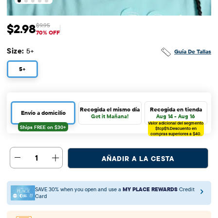
$2.98
$9.95
Precio de venta: $2.98
Precio original: $9.95
70% OFF
Size:
5+
Guía De Tallas
5+
Recogida el mismo día
Recogida en tienda
Envío a domicilio
Get it Mañana!
Aug 14 - Aug 16
Valor adicional del segmento
$tcp$%
Descuento en
compras superiores a $40.
1
AÑADIR A LA CESTA
SAVE 30% when you open and use a
MY PLACE REWARDS
Credit
Card