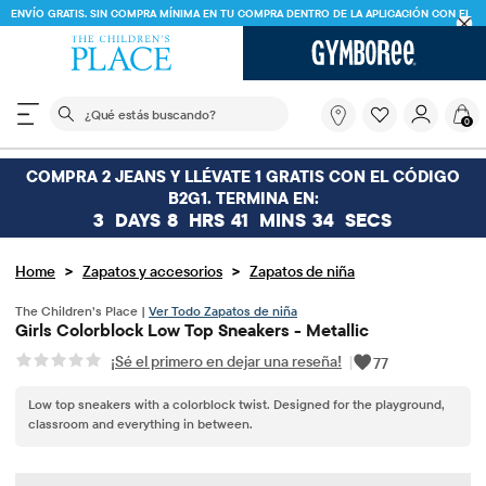
ENVÍO GRATIS. SIN COMPRA MÍNIMA EN TU COMPRA DENTRO DE LA APLICACIÓN CO
CÓDIGO
FREESHIP
DESCARGAR AHORA
El siguiente campo de búsqueda filtra las búsquedas
¿Qué
0
estás
buscando?
COMPRA 2 JEANS Y LLÉVATE 1 GRATIS CON EL CÓDIGO
B2G1. TERMINA EN:
3
DAYS
8
HRS
41
MINS
33
SECS
>
>
Home
Zapatos y accesorios
Zapatos de niña
The Children’s Place |
Ver Todo Zapatos de niña
Girls Colorblock Low Top Sneakers - Metallic
¡Sé el primero en dejar una reseña!
|
77
Low top sneakers with a colorblock twist. Designed for the playground,
classroom and everything in between.