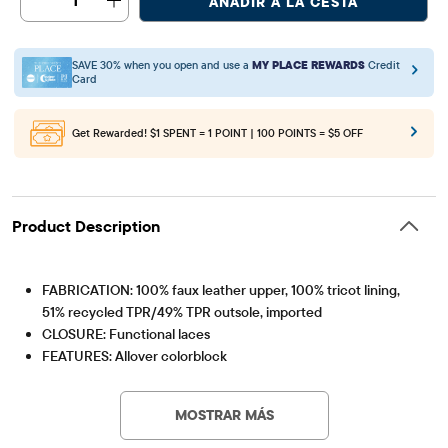
1
AÑADIR A LA CESTA
SAVE 30% when you open and use a
MY PLACE REWARDS
Credit
Card
Get Rewarded!
$1 SPENT = 1 POINT | 100 POINTS = $5 OFF
Product Description
FABRICATION: 100% faux leather upper, 100% tricot lining,
51% recycled TPR/49% TPR outsole, imported
CLOSURE: Functional laces
FEATURES: Allover colorblock
Artículo #: 3063023_07
MOSTRAR MÁS