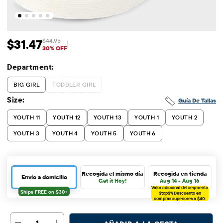
$31.47
$44.95
Precio de venta: $31.47
Precio original: $44.95
30% OFF
Department:
BIG GIRL
TODDLER GIRL
Size:
Guía De Tallas
YOUTH 11
YOUTH 12
YOUTH 13
YOUTH 1
YOUTH 2
YOUTH 3
YOUTH 4
YOUTH 5
YOUTH 6
Recogida el mismo día
Recogida en tienda
Envío a domicilio
Get it Hoy!
Aug 14 - Aug 16
Valor adicional del segmento
$tcp$%
Descuento en
compras superiores a $40.