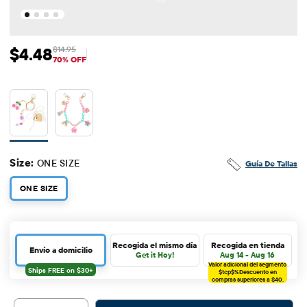
$4.48
$14.95
Precio de venta: $4.48
Precio original: $14.95
70% OFF
Size:
ONE SIZE
Guía De Tallas
ONE SIZE
Recogida el mismo día
Recogida en tienda
Envío a domicilio
Get it Hoy!
Aug 14 - Aug 16
Valor adicional del segmento
$tcp$%
Descuento en
compras superiores a $40.