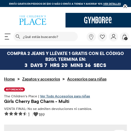
ENVÍO GRATIS EN PEDIDOS DE $30 O MÁS O
ENVÍO A TIENDA Y AHORRA* 10%
VER DETALLES
El siguiente campo de búsqueda filtra las búsquedas
¿Qué
0
estás
buscando?
COMPRA 2 JEANS Y LLÉVATE 1 GRATIS CON EL CÓDIGO
B2G1. TERMINA EN:
3
DAYS
7
HRS
20
MINS
35
SECS
>
>
Home
Zapatos y accesorios
Accesorios para niñas
AUTORIZACIÓN
The Children’s Place |
Ver Todo Accesorios para niñas
Girls Cherry Bag Charm - Multi
VENTA FINAL: No se admiten devoluciones ni cambios.
1
|
189