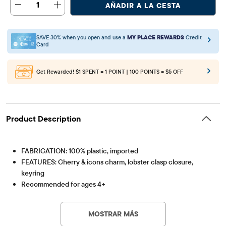
1
AÑADIR A LA CESTA
SAVE 30% when you open and use a
MY PLACE REWARDS
Credit
Card
Get Rewarded!
$1 SPENT = 1 POINT | 100 POINTS = $5 OFF
Product Description
FABRICATION: 100% plastic, imported
FEATURES: Cherry & icons charm, lobster clasp closure,
keyring
Recommended for ages 4+
Artículo #: 3059215_BQ#3059215001
MOSTRAR MÁS