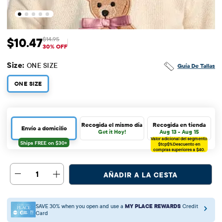
$10.47
$14.95
Precio de venta: $10.47
Precio original: $14.95
30% OFF
Size:
ONE SIZE
Guía De Tallas
ONE SIZE
Recogida el mismo día
Recogida en tienda
Envío a domicilio
Get it Hoy!
Aug 13 - Aug 15
Valor adicional del segmento
$tcp$%
Descuento en
compras superiores a $40.
1
AÑADIR A LA CESTA
SAVE 30% when you open and use a
MY PLACE REWARDS
Credit
Card