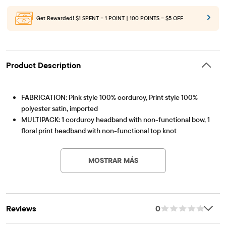
Get Rewarded!
$1 SPENT = 1 POINT | 100 POINTS = $5 OFF
Product Description
FABRICATION: Pink style 100% corduroy, Print style 100%
polyester satin, imported
MULTIPACK: 1 corduroy headband with non-functional bow, 1
floral print headband with non-functional top knot
Artículo #: 3063335_BQ#3063335001
MOSTRAR MÁS
Reviews
0