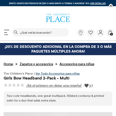
ENVÍO GRATIS EN PEDIDOS DE $30 O MÁS
ENVÍO A TIENDA Y AHORRA* 10%
VER DETALLES
El siguiente campo de búsqueda filtra las búsquedas
¿Qué
0
estás
buscando?
¡20% DE DESCUENTO ADICIONAL EN LA COMPRA DE 3 O MÁS
PAQUETES MÚLTIPLES AHORA!
>
>
Home
Zapatos y accesorios
Accesorios para niñas
The Children’s Place |
Ver Todo Accesorios para niñas
Girls Bow Headband 2-Pack - Multi
¡Sé el primero en dejar una reseña!
|
27
Two cute headbands, one great multipack. Ribbed corduroy & printed
satin for a duo that adds extra style.