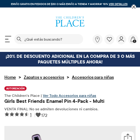
ENVÍO GRATIS EN PEDIDOS DE $30 O MÁS
ENVÍO A TIENDA Y AHORRA* 10%
VER DETALLES
El siguiente campo de búsqueda filtra las búsquedas
¿Qué
0
estás
buscando?
¡20% DE DESCUENTO ADICIONAL EN LA COMPRA DE 3 O MÁS
PAQUETES MÚLTIPLES AHORA!
>
>
Home
Zapatos y accesorios
Accesorios para niñas
AUTORIZACIÓN
The Children’s Place |
Ver Todo Accesorios para niñas
Girls Best Friends Enamel Pin 4-Pack - Multi
VENTA FINAL: No se admiten devoluciones ni cambios.
1
|
172