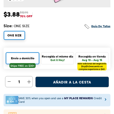
$3.88
$12.95
Precio de venta: $3.88
Precio original: $12.95
70% OFF
Size:
ONE SIZE
Guía De Tallas
ONE SIZE
Recogida el mismo día
Recogida en tienda
Envío a domicilio
Get it Hoy!
Aug 13 - Aug 15
Valor adicional del segmento
$tcp$%
Descuento en
compras superiores a $40.
1
AÑADIR A LA CESTA
SAVE 30% when you open and use a
MY PLACE REWARDS
Credit
Card