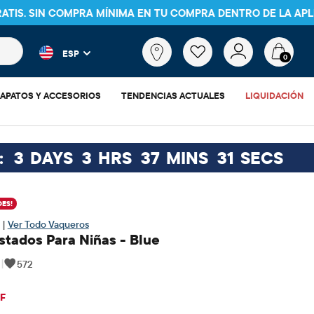
VER DETALLES
 más populares y los resultados de productos a medida que escr
¿Qué
ESP
estás
0
buscando?
APATOS Y ACCESORIOS
TENDENCIAS ACTUALES
LIQUIDACIÓN
:
3
DAYS
3
HRS
37
MINS
30
SECS
ES!
 |
Ver Todo Vaqueros
stados Para Niñas - Blue
|
572
18.71
cio original: $24.95
F