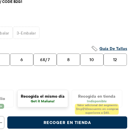
W/ CODE B2G1
balar
3
-Embalar
Guía De Tallas
6
6X/7
8
10
12
Recogida el mismo día
Recogida en tienda
lio
Get it Mañana!
Indisponible
Valor adicional del segmento
$tcp$%
Descuento en compras
superiores a $40.
RECOGER EN TIENDA