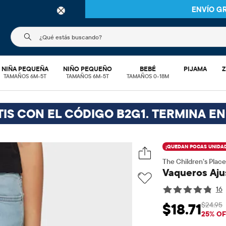
 EN PEDIDOS DE $30 O MÁS O
ENVÍO A TIENDA Y AHORRA* 10%
El siguiente campo de búsqueda filtra las búsquedas
NIÑA PEQUEÑA
NIÑO PEQUEÑO
BEBÉ
PIJAMA
Z
TAMAÑOS 6M-5T
TAMAÑOS 6M-5T
TAMAÑOS 0-18M
IS CON EL CÓDIGO B2G1. TERMINA EN
¡QUEDAN POCAS UNIDAD
The Children’s Place
Vaqueros Aju
16
$24.95
$18.71
Precio de venta: $
Pre
25% OF