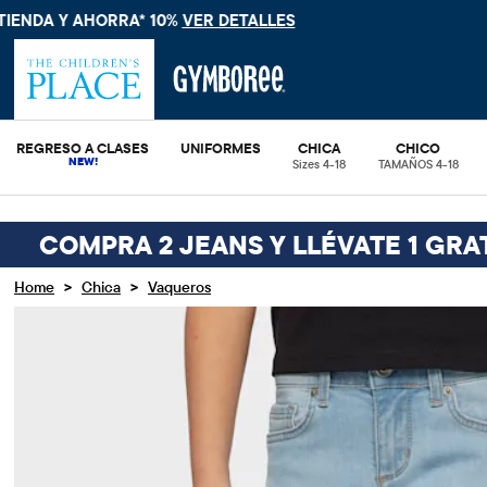
ENVÍO GRATIS
REGRESO A CLASES
UNIFORMES
CHICA
CHICO
Sizes 4-18
TAMAÑOS 4-18
COMPRA 2 JEANS Y LLÉVATE 1 GRAT
>
>
Home
Chica
Vaqueros