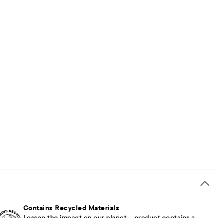
Contains Recycled Materials
Lessen the impact on our planet – product contains a