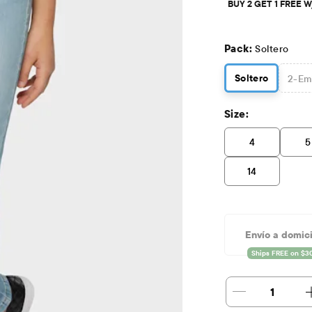
BUY 2 GET 1 FREE 
Pack:
Soltero
Soltero
2
-Em
Size:
4
5
14
Envío a domici
1