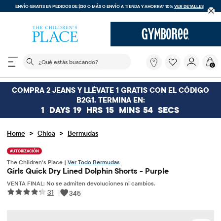
ENVÍO GRATIS EN PEDIDOS DE $30 O MÁS O
ENVÍO A TIENDA Y AHORRA* 10%
VER DETALLES
El siguiente campo de búsqueda filtra las búsquedas
¿Qué
0
estás
buscando?
COMPRA 2 JEANS Y LLÉVATE 1 GRATIS CON EL CÓDIGO
B2G1. TERMINA EN:
1
DAYS
19
HRS
15
MINS
54
SECS
>
>
Home
Chica
Bermudas
AUTORIZACIÓN
The Children’s Place |
Ver Todo Bermudas
Girls Quick Dry Lined Dolphin Shorts - Purple
VENTA FINAL: No se admiten devoluciones ni cambios.
31
|
345