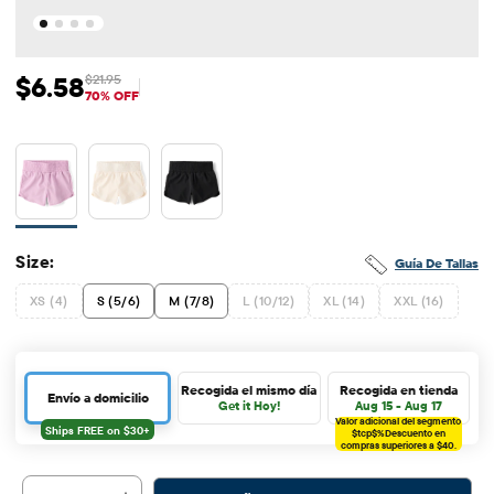
$6.58
$21.95
Precio de venta: $6.58
Precio original: $21.95
70% OFF
Size:
Guía De Tallas
XS (4)
S (5/6)
M (7/8)
L (10/12)
XL (14)
XXL (16)
Recogida el mismo día
Recogida en tienda
Envío a domicilio
Get it Hoy!
Aug 15 - Aug 17
Valor adicional del segmento
$tcp$%
Descuento en
compras superiores a $40.