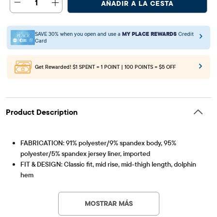
1
AÑADIR A LA CESTA
SAVE 30% when you open and use a
MY PLACE REWARDS
Credit
Card
Get Rewarded!
$1 SPENT = 1 POINT | 100 POINTS = $5 OFF
Product Description
FABRICATION: 91% polyester/9% spandex body, 95%
polyester/5% spandex jersey liner, imported
FIT & DESIGN: Classic fit, mid rise, mid-thigh length, dolphin
hem
Artículo #: 3059004_1507
CLOSURE: Pull-on elasticized waistband
FEATURES: Brief lined, quick drying, moisture wicking, side-
MOSTRAR MÁS
seam pockets