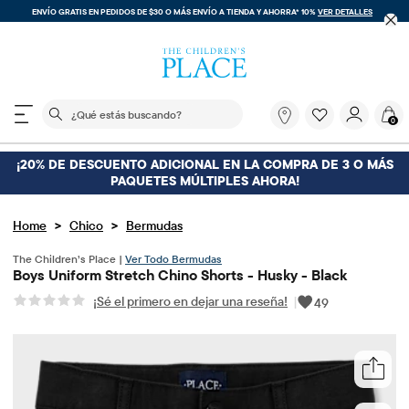
ENVÍO GRATIS EN PEDIDOS DE $30 O MÁS
ENVÍO A TIENDA Y AHORRA* 10%
VER DETALLES
El siguiente campo de búsqueda filtra las búsquedas
¿Qué
0
estás
buscando?
¡20% DE DESCUENTO ADICIONAL EN LA COMPRA DE 3 O MÁS
PAQUETES MÚLTIPLES AHORA!
>
>
Home
Chico
Bermudas
The Children’s Place |
Ver Todo Bermudas
Boys Uniform Stretch Chino Shorts - Husky - Black
¡Sé el primero en dejar una reseña!
|
49