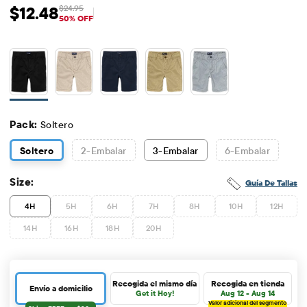
$12.48
$24.95
Precio de venta: $12.48
Precio original: $24.95
50% OFF
Pack:
Soltero
Soltero
2
-Embalar
3
-Embalar
6
-Embalar
Size:
Guía De Tallas
4H
5H
6H
7H
8H
10H
12H
14H
16H
18H
20H
Recogida el mismo día
Recogida en tienda
Envío a domicilio
Get it Hoy!
Aug 12 - Aug 14
Valor adicional del segmento