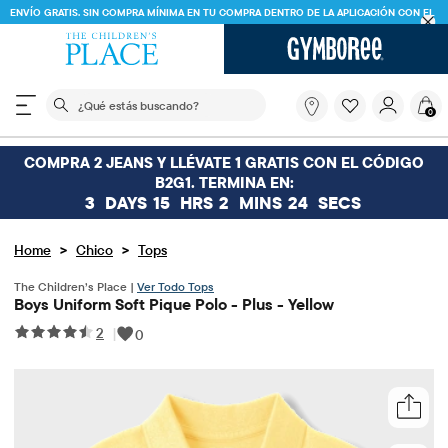
ENVÍO GRATIS. SIN COMPRA MÍNIMA EN TU COMPRA DENTRO DE LA APLICACIÓN CON EL
CÓDIGO
FREESHIP
DESCARGAR AHORA
El siguiente campo de búsqueda filtra las búsquedas
¿Qué
0
estás
buscando?
COMPRA 2 JEANS Y LLÉVATE 1 GRATIS CON EL CÓDIGO
B2G1. TERMINA EN:
3
DAYS
15
HRS
2
MINS
24
SECS
>
>
Home
Chico
Tops
The Children’s Place |
Ver Todo Tops
Boys Uniform Soft Pique Polo - Plus - Yellow
2
|
0