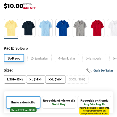
$10.00
$12.95
Precio de venta: $10
Precio original: $12.95
23% OFF
Pack:
Soltero
Soltero
2
-Embalar
4
-Embalar
5
-Embalar
6
-
Size:
Guía De Tallas
L(10H-12H)
XL (14H)
XXL (16H)
XXXL (18H)
Recogida el mismo día
Recogida en tienda
Envío a domicilio
Get it Hoy!
Aug 14 - Aug 16
Valor adicional del segmento
$tcp$%
Descuento en
compras superiores a $40.