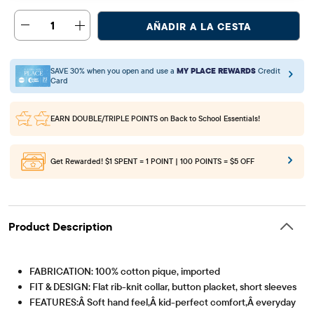
1
AÑADIR A LA CESTA
SAVE 30% when you open and use a
MY PLACE REWARDS
Credit
Card
EARN DOUBLE/TRIPLE POINTS
on Back to School Essentials!
Get Rewarded!
$1 SPENT = 1 POINT | 100 POINTS = $5 OFF
Product Description
FABRICATION: 100% cotton pique, imported
FIT & DESIGN: Flat rib-knit collar, button placket, short sleeves
FEATURES:Â Soft hand feel,Â kid-perfect comfort,Â everyday