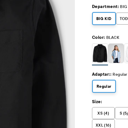
Department:
BIG
BIG KID
TOD
Color:
BLACK
Adaptar::
Regular
Regular
Size:
XS (4)
S (5
XXL (16)