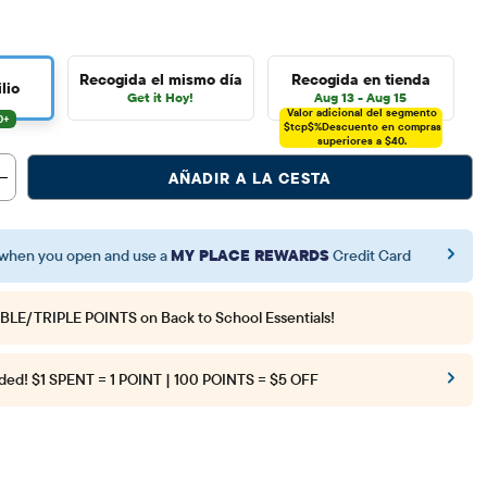
Recogida el mismo día
Recogida en tienda
lio
Get it Hoy!
Aug 13 - Aug 15
Valor adicional del segmento
$tcp$%
Descuento en compras
superiores a $40.
AÑADIR A LA CESTA
when you open and use a
MY PLACE REWARDS
Credit Card
BLE/TRIPLE POINTS
on Back to School Essentials!
ded!
$1 SPENT = 1 POINT | 100 POINTS = $5 OFF