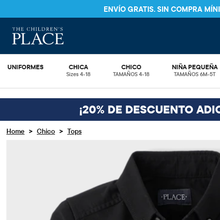
ENVÍO GRATIS. SIN COMPRA MÍ
UNIFORMES
CHICA
CHICO
NIÑA PEQUEÑA
Sizes 4-18
TAMAÑOS 4-18
TAMAÑOS 6M-5T
¡20% DE DESCUENTO ADI
>
>
Home
Chico
Tops