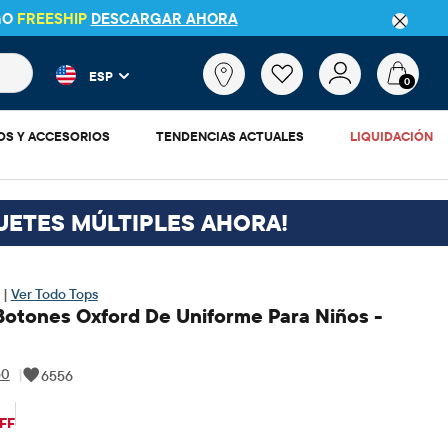
GO
FREESHIP
DESCARGAR AHORA
 más populares y los resultados de productos a medida que escr
¿Qué
ESP
estás
0
buscando?
OS Y ACCESORIOS
TENDENCIAS ACTUALES
LIQUIDACIÓN
UETES MÚLTIPLES AHORA!
 |
Ver Todo Tops
otones Oxford De Uniforme Para Niños -
50
|
6556
$14.98
ecio original: $29.95
FF