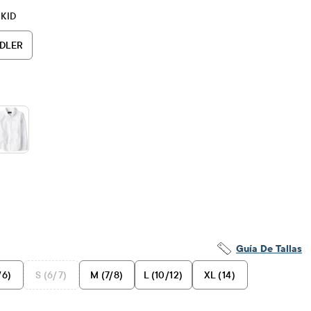
 KID
DLER
Guía De Tallas
/6)
S (6/7)
M (7/8)
L (10/12)
XL (14)