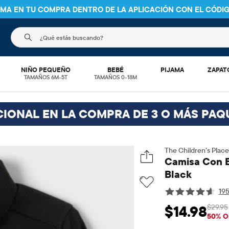
NIMA EN TU COMPRA DENTRO DE LA APLICACIÓN CON EL CÓDI
El siguiente campo de búsqueda filtra las búsquedas
NIÑO PEQUEÑO
BEBÉ
PIJAMA
ZAPAT
TAMAÑOS 6M-5T
TAMAÑOS 0-18M
CIONAL EN LA COMPRA DE 3 O MÁS PAQ
The Children’s Place
Camisa Con B
Black
19
$29.95
$14.98
Precio de venta: 
Pr
50% O