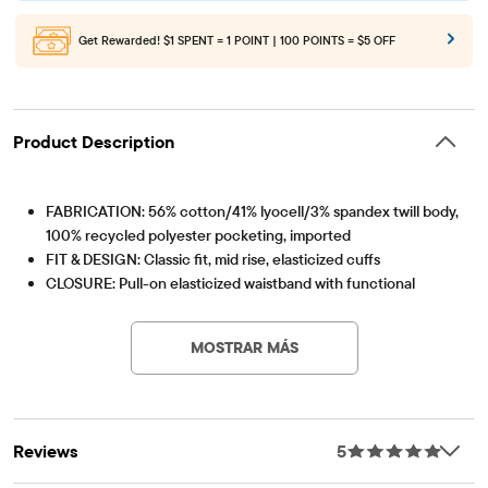
Get Rewarded!
$1 SPENT = 1 POINT | 100 POINTS = $5 OFF
Product Description
FABRICATION: 56% cotton/41% lyocell/3% spandex twill body,
100% recycled polyester pocketing, imported
FIT & DESIGN: Classic fit, mid rise, elasticized cuffs
CLOSURE: Pull-on elasticized waistband with functional
Artículo #: 3055202_2141
drawstring
FEATURES: Stretch fabric, front slant & back patch pockets,
MOSTRAR MÁS
hook-and-loop cargo pockets, front seams, fabric finished for
added softness & to reduce shrinkage
Reviews
5