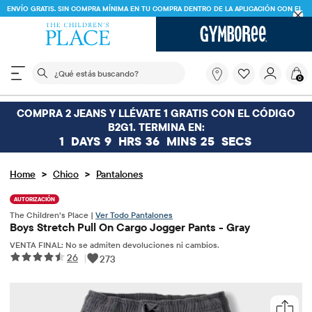
ENVÍO GRATIS. SIN COMPRA MÍNIMA EN TU COMPRA DENTRO DE LA APLICACIÓN CON EL
CÓDIGO
FREESHIP
DESCARGAR AHORA
El siguiente campo de búsqueda filtra las búsquedas
¿Qué
0
estás
buscando?
COMPRA 2 JEANS Y LLÉVATE 1 GRATIS CON EL CÓDIGO
B2G1. TERMINA EN:
1
DAYS
9
HRS
36
MINS
25
SECS
>
>
Home
Chico
Pantalones
AUTORIZACIÓN
The Children’s Place |
Ver Todo Pantalones
Boys Stretch Pull On Cargo Jogger Pants - Gray
VENTA FINAL: No se admiten devoluciones ni cambios.
26
|
273