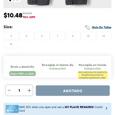
$10.48
$34.95
Precio de venta: $10.48
Precio original: $34.95
70% OFF
Size:
Guía De Tallas
4
5
6
7
8
12
14
16
Recogida el mismo día
Recogida en tienda
Envío a domicilio
Indisponible
Indisponible
Valor adicional del segmento
$tcp$%
Descuento en
compras superiores a $40.
1
AGOTADO
SAVE 30% when you open and use a
MY PLACE REWARDS
Credit
Card