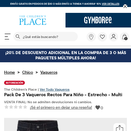
ENVÍO GRATIS EN PEDIDOS DE $30 O MÁS
ENVÍO A TIENDA Y AHORRA* 10%
VER DETALLES
El siguiente campo de búsqueda filtra las búsquedas
¿Qué
0
estás
buscando?
¡20% DE DESCUENTO ADICIONAL EN LA COMPRA DE 3 O MÁS
PAQUETES MÚLTIPLES AHORA!
>
>
Home
Chico
Vaqueros
AUTORIZACIÓN
The Children's Place |
Ver Todo Vaqueros
Pack De 3 Vaqueros Rectos Para Niño - Estrecho - Multi
VENTA FINAL: No se admiten devoluciones ni cambios.
¡Sé el primero en dejar una reseña!
|
0