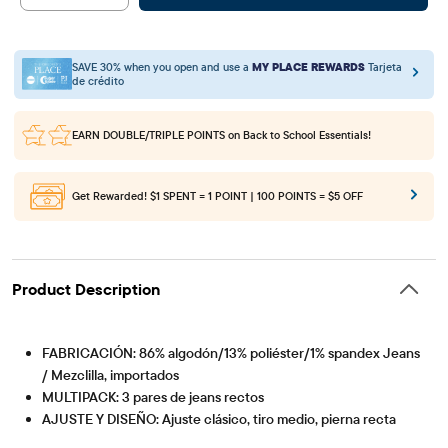
SAVE 30% when you open and use a
MY PLACE REWARDS
Tarjeta
de crédito
EARN DOUBLE/TRIPLE POINTS
on Back to School Essentials!
Get Rewarded!
$1 SPENT = 1 POINT | 100 POINTS = $5 OFF
Product Description
FABRICACIÓN: 86% algodón/13% poliéster/1% spandex Jeans
/ Mezclilla, importados
MULTIPACK: 3 pares de jeans rectos
AJUSTE Y DISEÑO: Ajuste clásico, tiro medio, pierna recta
PV-Artículo #: 3022300_BQ
CIERRE: Bragueta con cremallera a presión (tallas 4-7),