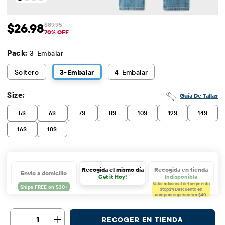
$26.98
$89.95
Precio de venta: $26.98
Precio original: $89.95
70% OFF
Pack:
3-Embalar
Soltero
3
-Embalar
4
-Embalar
Size:
Guía De Tallas
5S
6S
7S
8S
10S
12S
14S
16S
18S
Recogida el mismo día
Recogida en tienda
Envío a domicilio
Get it Hoy!
Indisponible
Valor adicional del segmento
$tcp$%
Descuento en
compras superiores a $40.
1
RECOGER EN TIENDA