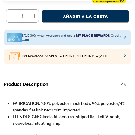
compras superiores a $40.
1
AÑADIR A LA CESTA
SAVE 30% when you open and use a
MY PLACE REWARDS
Credit
Card
Get Rewarded!
$1 SPENT = 1 POINT | 100 POINTS = $5 OFF
Product Description
FABRICATION: 100% polyester mesh body, 96% polyester/4%
spandex flat knit neck trim, imported
FIT & DESIGN: Classic fit, contrast striped flat-knit V-neck,
sleeveless, hits at high hip
Artículo #: 3060766_3258
FEATURES: Quick drying, open hole mesh, varsity graphic