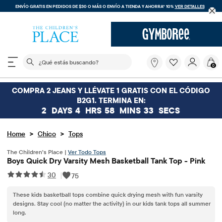
ENVÍO GRATIS EN PEDIDOS DE $30 O MÁS O
ENVÍO A TIENDA Y AHORRA* 10%
VER DETALLES
El siguiente campo de búsqueda filtra las búsquedas
¿Qué
0
estás
buscando?
COMPRA 2 JEANS Y LLÉVATE 1 GRATIS CON EL CÓDIGO
B2G1. TERMINA EN:
2
DAYS
4
HRS
58
MINS
33
SECS
>
>
Home
Chico
Tops
The Children’s Place |
Ver Todo Tops
Boys Quick Dry Varsity Mesh Basketball Tank Top - Pink
30
|
75
These kids basketball tops combine quick drying mesh with fun varsity
designs. Stay cool (no matter the activity) in our kids tank tops all summer
long.