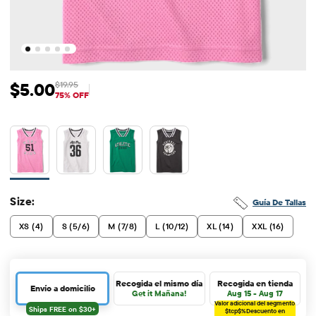
$5.00
$19.95
Precio de venta: $5
Precio original: $19.95
75% OFF
Size:
Guía De Tallas
XS (4)
S (5/6)
M (7/8)
L (10/12)
XL (14)
XXL (16)
Recogida el mismo día
Recogida en tienda
Envío a domicilio
Get it Mañana!
Aug 15 - Aug 17
Valor adicional del segmento
$tcp$%
Descuento en