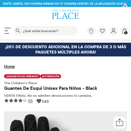
ENVÍO GRATIS. SIN COMPRA MÍNIMA EN TU COMPRA DENTRO DE LA APLICACIÓN CON EL
CÓDIGO
FREESHIP
DESCARGAR AHORA
El siguiente campo de búsqueda filtra las búsquedas
¿Qué
0
estás
buscando?
¡20% DE DESCUENTO ADICIONAL EN LA COMPRA DE 3 O MÁS
PAQUETES MÚLTIPLES AHORA!
Home
¡QUEDAN POCAS UNIDADES!
AUTORIZACIÓN
The Children’s Place
Guantes De Esquí Unisex Para Niños - Black
VENTA FINAL: No se admiten devoluciones ni cambios.
55
|
548