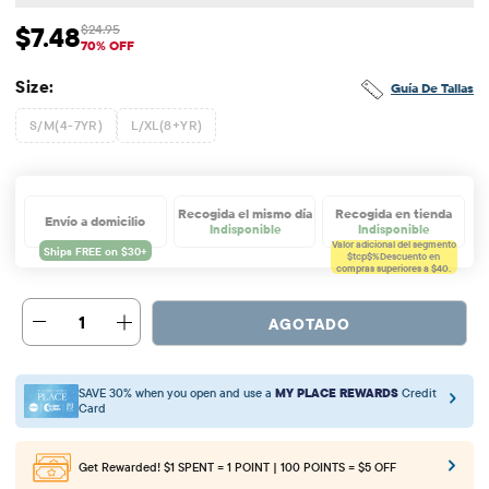
$7.48
$24.95
Precio de venta: $7.48
Precio original: $24.95
70% OFF
Size:
Guía De Tallas
S/M(4-7YR)
L/XL(8+YR)
Recogida el mismo día
Recogida en tienda
Envío a domicilio
Indisponible
Indisponible
Valor adicional del segmento
$tcp$%
Descuento en
compras superiores a $40.
1
AGOTADO
SAVE 30% when you open and use a
MY PLACE REWARDS
Credit
Card
Get Rewarded!
$1 SPENT = 1 POINT | 100 POINTS = $5 OFF