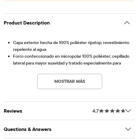
Product Description
Capa exterior hecha de 100% poliéster ripstop; revestimiento
repelente al agua
Forro confeccionado en micropolar 100% poliéster; cepillado
lateral para mayor suavidad y tratado especialmente para
Artículo #: 3040383_01
evitar la formación de bolitas
Cierre de gancho y bucle
MOSTRAR MÁS
Puños de punto acanalado.
Clips laterales para guardarlo de forma segura
Importado
Reviews
4.7
Questions & Answers