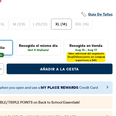
$6.88
cio original: $22.95
F
Guía De Tallas
/6)
M (7/8)
L (10/12)
XL (14)
XXL (16)
Recogida el mismo día
Recogida en tienda
lio
Get it Mañana!
Aug 15 - Aug 17
Valor adicional del segmento
$tcp$%
Descuento en compras
superiores a $40.
AÑADIR A LA CESTA
when you open and use a
MY PLACE REWARDS
Credit Card
BLE/TRIPLE POINTS
on Back to School Essentials!