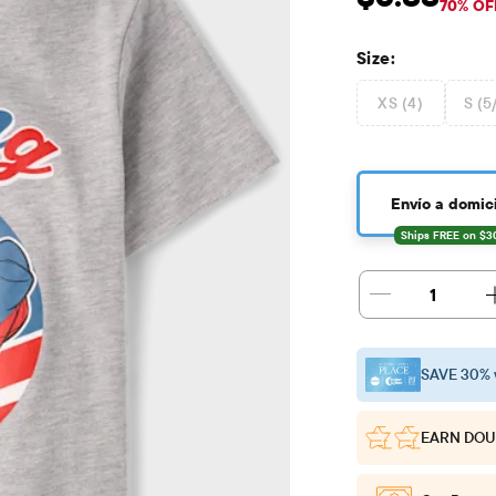
Precio de venta: 
Pre
70% OF
Size:
XS (4)
S (5
Envío a domici
1
SAVE 30% 
EARN DOU