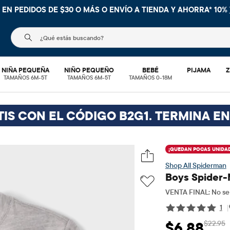
NIMA EN TU COMPRA DENTRO DE LA APLICACIÓN CON EL CÓDI
El siguiente campo de búsqueda filtra las búsquedas
NIÑA PEQUEÑA
NIÑO PEQUEÑO
BEBÉ
PIJAMA
Z
TAMAÑOS 6M-5T
TAMAÑOS 6M-5T
TAMAÑOS 0-18M
TIS CON EL CÓDIGO B2G1. TERMINA EN
¡QUEDAN POCAS UNIDAD
Spiderman
Boys Spider-
VENTA FINAL: No se 
1
|
$22.95
$6.88