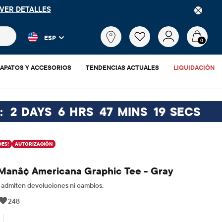
GO
FREESHIP
DESCARGAR AHORA
 más populares y los resultados de productos a medida que escr
¿Qué
ESP
estás
0
buscando?
APATOS Y ACCESORIOS
TENDENCIAS ACTUALES
LIQUIDACIÓN
:
2
DAYS
6
HRS
47
MINS
19
SECS
ES!
AUTORIZACIÓN
Manâ¢ Americana Graphic Tee - Gray
admiten devoluciones ni cambios.
248