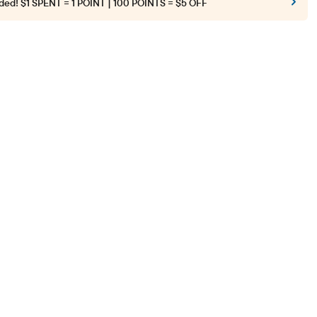
ded!
$1 SPENT = 1 POINT | 100 POINTS = $5 OFF