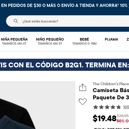
 EN PEDIDOS DE $30 O MÁS O
ENVÍO A TIENDA Y AHORRA* 10%
El siguiente campo de búsqueda filtra las búsquedas
NIÑA PEQUEÑA
NIÑO PEQUEÑO
BEBÉ
PIJAMA
Z
TAMAÑOS 6M-5T
TAMAÑOS 6M-5T
TAMAÑOS 0-18M
IS CON EL CÓDIGO B2G1. TERMINA EN
The Children’s Place
Camiseta Bás
Paquete De 3 
16
$38.95
$19.48
Precio de venta: 
Pr
50% O