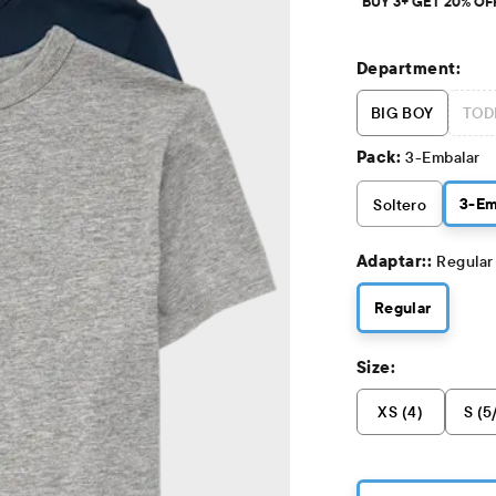
BUY 3+ GET 20% OF
Department:
BIG BOY
TOD
Pack:
3-Embalar
3
-Em
Soltero
Adaptar::
Regular
Regular
Size:
XS (4)
S (5