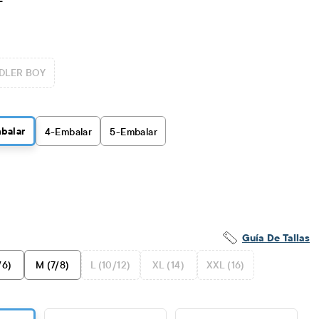
F
DLER BOY
balar
4
-Embalar
5
-Embalar
Guía De Tallas
/6)
M (7/8)
L (10/12)
XL (14)
XXL (16)