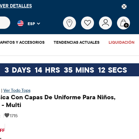
VER DETALLES
 más populares y los resultados de productos a medida que escr
¿Qué
ESP
estás
0
buscando?
APATOS Y ACCESORIOS
TENDENCIAS ACTUALES
LIQUIDACIÓN
:
3
DAYS
14
HRS
35
MINS
11
SECS
 |
Ver Todo Tops
ica Con Capas De Uniforme Para Niños,
- Multi
5
|
1715
$19.48
ecio original: $38.95
FF