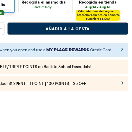
Recogida el mismo día
Recogida en tienda
lio
Get it Hoy!
Aug 14 - Aug 16
Valor adicional del segmento
$tcp$%
Descuento en compras
superiores a $40.
AÑADIR A LA CESTA
when you open and use a
MY PLACE REWARDS
Credit Card
BLE/TRIPLE POINTS
on Back to School Essentials!
ded!
$1 SPENT = 1 POINT | 100 POINTS = $5 OFF