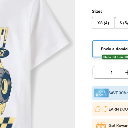
Size:
XS (4)
S (5
Envío a domici
1
SAVE 30% 
EARN DOU
Get Rewar