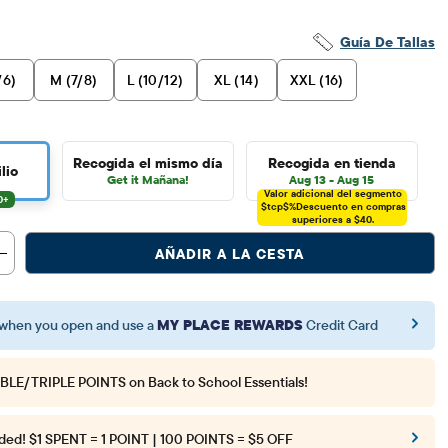
Guía De Tallas
/6)
M (7/8)
L (10/12)
XL (14)
XXL (16)
Recogida el mismo día
Recogida en tienda
lio
Get it Mañana!
Aug 13 - Aug 15
Valor adicional del segmento
$tcp$%
Descuento en compras
superiores a $40.
AÑADIR A LA CESTA
when you open and use a
MY PLACE REWARDS
Credit Card
BLE/TRIPLE POINTS
on Back to School Essentials!
ded!
$1 SPENT = 1 POINT | 100 POINTS = $5 OFF