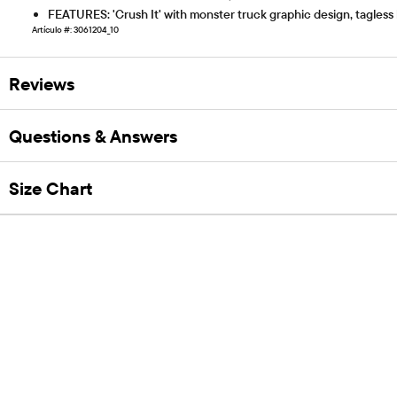
FEATURES: 'Crush It' with monster truck graphic design, tagless 
Artículo #: 3061204_10
Reviews
Questions & Answers
Size Chart