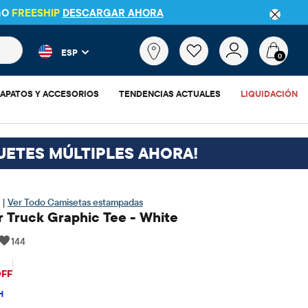
GO
FREESHIP
DESCARGAR AHORA
 más populares y los resultados de productos a medida que escr
¿Qué
ESP
estás
0
buscando?
APATOS Y ACCESORIOS
TENDENCIAS ACTUALES
LIQUIDACIÓN
UETES MÚLTIPLES AHORA!
 |
Ver Todo Camisetas estampadas
 Truck Graphic Tee - White
144
$10
recio original: $12.95
OFF
H