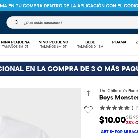
NIMA EN TU COMPRA DENTRO DE LA APLICACIÓN CON EL CÓDI
El siguiente campo de búsqueda filtra las búsquedas
NIÑA PEQUEÑA
NIÑO PEQUEÑO
BEBÉ
PIJAMA
Z
TAMAÑOS 6M-5T
TAMAÑOS 6M-5T
TAMAÑOS 0-18M
CIONAL EN LA COMPRA DE 3 O MÁS PAQ
The Children’s Place
Boys Monster
1
|
$12.95
$10.00
Precio de venta: 
P
23% 
GET 5+ FOR $5 EAC