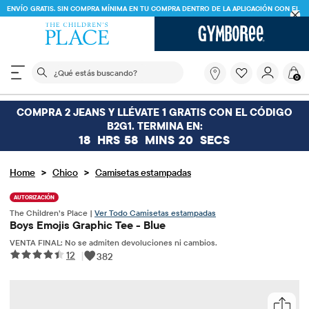
ENVÍO GRATIS. SIN COMPRA MÍNIMA EN TU COMPRA DENTRO DE LA APLICACIÓN CON EL
CÓDIGO
FREESHIP
DESCARGAR AHORA
El siguiente campo de búsqueda filtra las búsquedas
¿Qué
0
estás
buscando?
COMPRA 2 JEANS Y LLÉVATE 1 GRATIS CON EL CÓDIGO
B2G1. TERMINA EN:
18
HRS
58
MINS
20
SECS
>
>
Home
Chico
Camisetas estampadas
AUTORIZACIÓN
The Children’s Place |
Ver Todo Camisetas estampadas
Boys Emojis Graphic Tee - Blue
VENTA FINAL: No se admiten devoluciones ni cambios.
12
|
382