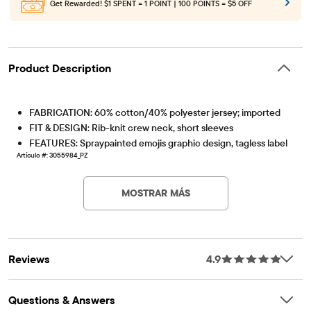
Get Rewarded!
$1 SPENT = 1 POINT | 100 POINTS = $5 OFF
Product Description
FABRICATION: 60% cotton/40% polyester jersey; imported
FIT & DESIGN: Rib-knit crew neck, short sleeves
FEATURES: Spraypainted emojis graphic design, tagless label
Artículo #: 3055984_PZ
MOSTRAR MÁS
Reviews
4.9
Questions & Answers