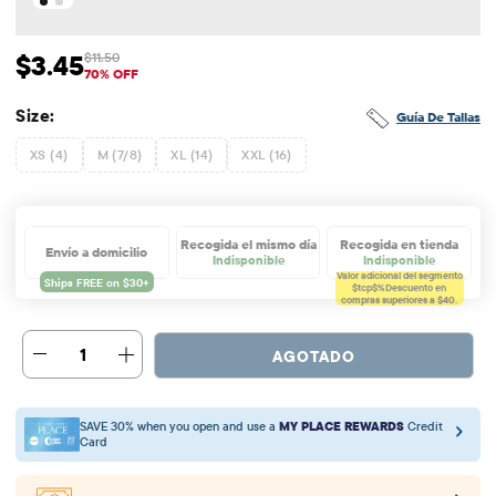
$3.45
$11.50
Precio de venta: $3.45
Precio original: $11.5
70% OFF
Size:
Guía De Tallas
XS (4)
M (7/8)
XL (14)
XXL (16)
Recogida el mismo día
Recogida en tienda
Envío a domicilio
Indisponible
Indisponible
Valor adicional del segmento
$tcp$%
Descuento en
compras superiores a $40.
1
AGOTADO
SAVE 30% when you open and use a
MY PLACE REWARDS
Credit
Card