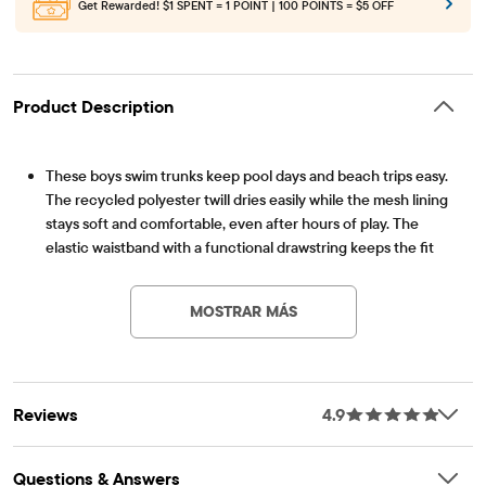
Get Rewarded!
$1 SPENT = 1 POINT | 100 POINTS = $5 OFF
Product Description
These boys swim trunks keep pool days and beach trips easy.
The recycled polyester twill dries easily while the mesh lining
stays soft and comfortable, even after hours of play. The
elastic waistband with a functional drawstring keeps the fit
Artículo #: 3058977_01
secure. Allover prints add fun style, making these trunks a
favorite for kids and parents.
MOSTRAR MÁS
FABRICATION: 100% recycled polyester twill body, 100% mesh
lining, imported
FIT & DESIGN: Mid rise, mid-thigh length
CLOSURE: Pull-on elasticized waistband with functional
Reviews
4.9
drawstring
FEATURES: UPF 50+ sun protection, mesh lining, back patch
pocket, allover print
Questions & Answers