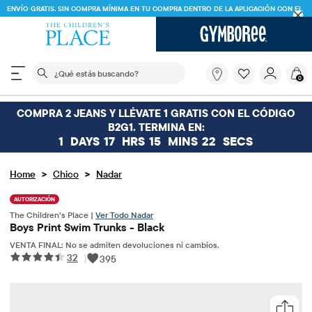
ENVÍO GRATIS. SIN COMPRA MÍNIMA EN TU COMPRA DENTRO DE LA APLICACIÓN CON EL
CÓDIGO
FREESHIP
DESCARGAR AHORA
El siguiente campo de búsqueda filtra las búsquedas
¿Qué
0
estás
buscando?
COMPRA 2 JEANS Y LLÉVATE 1 GRATIS CON EL CÓDIGO
B2G1. TERMINA EN:
1
DAYS
17
HRS
15
MINS
22
SECS
>
>
Home
Chico
Nadar
AUTORIZACIÓN
The Children’s Place |
Ver Todo Nadar
Boys Print Swim Trunks - Black
VENTA FINAL: No se admiten devoluciones ni cambios.
32
|
395