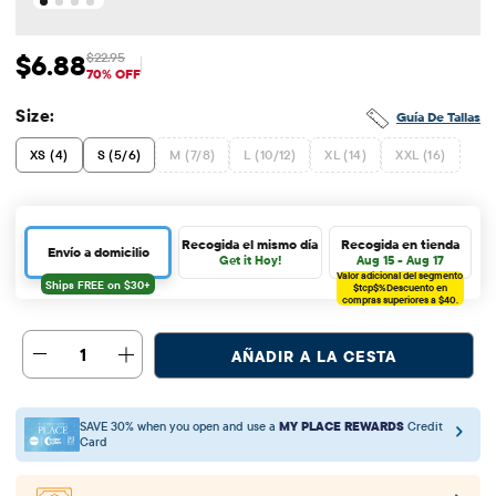
$6.88
$22.95
Precio de venta: $6.88
Precio original: $22.95
70% OFF
Size:
Guía De Tallas
XS (4)
S (5/6)
M (7/8)
L (10/12)
XL (14)
XXL (16)
Recogida el mismo día
Recogida en tienda
Envío a domicilio
Get it Hoy!
Aug 15 - Aug 17
Valor adicional del segmento
$tcp$%
Descuento en
compras superiores a $40.
1
AÑADIR A LA CESTA
SAVE 30% when you open and use a
MY PLACE REWARDS
Credit
Card